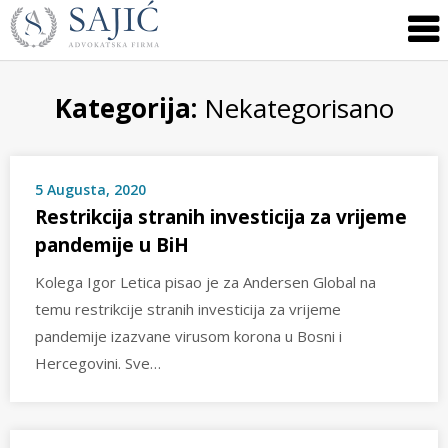
Novosti
Skip
to
|
content
Advokatska
Firma
Kategorija:
Nekategorisano
Sajić
|
Banja
5 Augusta, 2020
Luka
Restrikcija stranih investicija za vrijeme
pandemije u BiH
Kolega Igor Letica pisao je za Andersen Global na
temu restrikcije stranih investicija za vrijeme
pandemije izazvane virusom korona u Bosni i
Hercegovini. Sve…