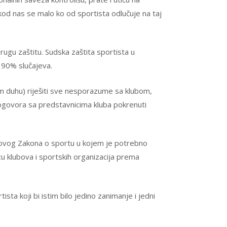
kod nas se malo ko od sportista odlučuje na taj
rugu zaštitu. Sudska zaštita sportista u
d 90% slučajeva.
om duhu) riješiti sve nesporazume sa klubom,
ogovora sa predstavnicima kluba pokrenuti
e novog Zakona o sportu u kojem je potrebno
ezu klubova i sportskih organizacija prema
a koji bi istim bilo jedino zanimanje i jedni