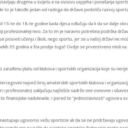
stavljaju drugima u svijetu a na osnovu uspjeha i ponašanja sport
e to je takođe jedan od razloga da države podstiču razvoj sporta
 15-te do 18-te godine kada djeca odlučuju da li da se dalje obraz
ji profesionalniji nivo. Za to im je naravno potrebna podrška drža
se posveti učenju i školi, nego sportu, jer se u našoj državi ne može 
nekih 35 godina a šta poslije toga? Ovdje se prvenstveno misli na s
 zarađenu platu od klubova i sportskih organizacija koje su nerijetk
 Hercegovini najveći broj amaterskih sportskih klubova i organizac
eri i profesionalci) zaključuju najčešće sadrže one osnovne i obav
te finansijske nadoknade. I pored te “jednostavnosti” ugovora sva
ti nastupaju ugovorno vežu sportiste ali da se ne pridržavaju ugovo
o regulisano na način da svjetske sportske federacije preko nacion