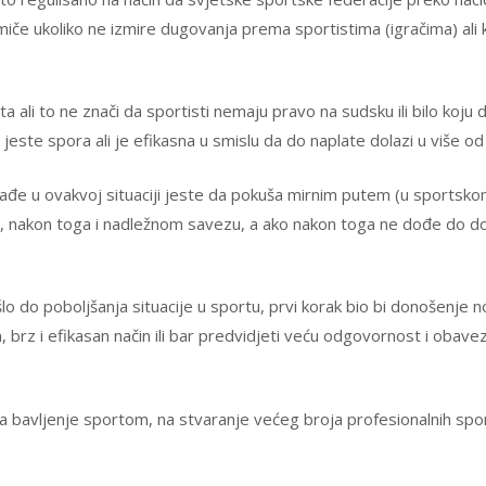
iče ukoliko ne izmire dugovanja prema sportistima (igračima) ali 
i to ne znači da sportisti nemaju pravo na sudsku ili bilo koju d
jeste spora ali je efikasna u smislu da do naplate dolazi u više o
 nađe u ovakvoj situaciji jeste da pokuša mirnim putem (u sportsk
a, nakon toga i nadležnom savezu, a ako nakon toga ne dođe do d
ošlo do poboljšanja situacije u sportu, prvi korak bio bi donošenj
n, brz i efikasan način ili bar predvidjeti veću odgovornost i obav
avljenje sportom, na stvaranje većeg broja profesionalnih sportist