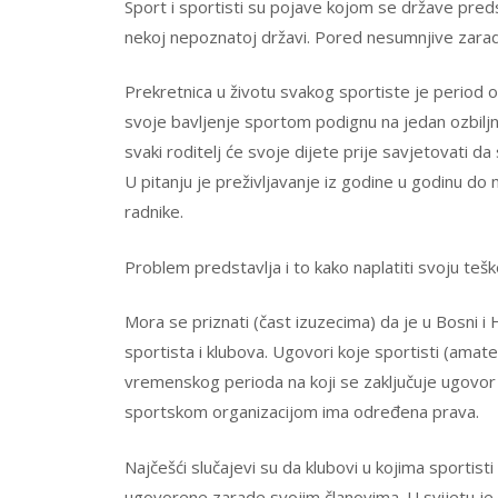
Sport i sportisti su pojave kojom se države pred
nekoj nepoznatoj državi. Pored nesumnjive zarad
Prekretnica u životu svakog sportiste je period od
svoje bavljenje sportom podignu na jedan ozbiljni
svaki roditelj će svoje dijete prije savjetovati da 
U pitanju je preživljavanje iz godine u godinu do 
radnike.
Problem predstavlja i to kako naplatiti svoju teško
Mora se priznati (čast izuzecima) da je u Bosni i
sportista i klubova. Ugovori koje sportisti (amat
vremenskog perioda na koji se zaključuje ugovor 
sportskom organizacijom ima određena prava.
Najčešći slučajevi su da klubovi u kojima sportis
ugovorene zarade svojim članovima. U svijetu je t