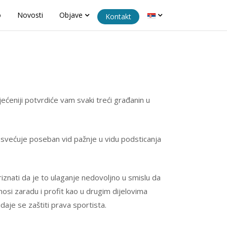
o
Novosti
Objave
Kontakt
jećeniji potvrdiće vam svaki treći građanin u
osvećuje poseban vid pažnje u vidu podsticanja
iznati da je to ulaganje nedovoljno u smislu da
nosi zaradu i profit kao u drugim dijelovima
daje se zaštiti prava sportista.