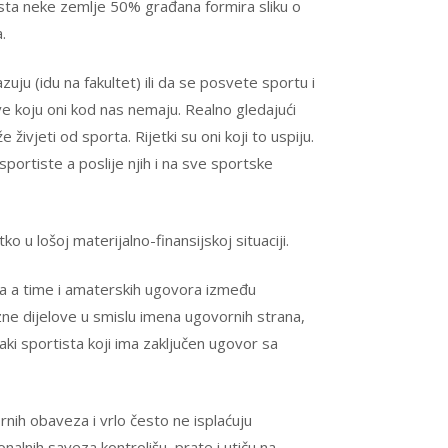
ista neke zemlje 50% građana formira sliku o
.
uju (idu na fakultet) ili da se posvete sportu i
ve koju oni kod nas nemaju. Realno gledajući
živjeti od sporta. Rijetki su oni koji to uspiju.
portiste a poslije njih i na sve sportske
o u lošoj materijalno-finansijskoj situaciji.
ija a time i amaterskih ugovora između
ezne dijelove u smislu imena ugovornih strana,
ki sportista koji ima zaključen ugovor sa
rnih obaveza i vrlo često ne isplaćuju
alnih saveza kontrolišu, prate i utiču na