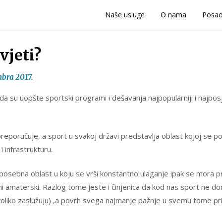
Naše usluge
O nama
Posa
vjeti?
bra 2017.
 da su uopšte sportski programi i dešavanja najpopularniji i najpos
reporučuje, a sport u svakoj državi predstavlja oblast kojoj se p
i infrastrukturu.
posebna oblast u koju se vrši konstantno ulaganje ipak se mora pr
ni amaterski. Razlog tome jeste i činjenica da kod nas sport ne do
(koliko zaslužuju) ,a povrh svega najmanje pažnje u svemu tome pri