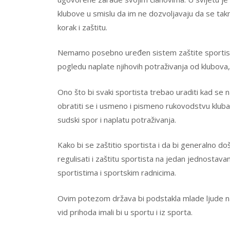
klubove u smislu da im ne dozvoljavaju da se takm
korak i zaštitu.
Nemamo posebno uređen sistem zaštite sportista al
pogledu naplate njihovih potraživanja od klubova, 
Ono što bi svaki sportista trebao uraditi kad se
obratiti se i usmeno i pismeno rukovodstvu klub
sudski spor i naplatu potraživanja.
Kako bi se zaštitio sportista i da bi generalno d
regulisati i zaštitu sportista na jedan jednostava
sportistima i sportskim radnicima.
Ovim potezom država bi podstakla mlade ljude na b
vid prihoda imali bi u sportu i iz sporta.