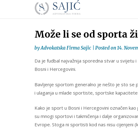
Novosti
Skip
to
|
content
Advokatska
Firma
Može li se od sporta ži
Sajić
|
by
Advokatska Firma Sajic
|
Posted on
14. Novem
Banja
Da je fudbal najvažnija sporedna stvar u svijetu i
Luka
Bosni i Hercegovini.
Bavljenje sportom generalno je nešto je sto se p
i ulaganja u mlade sportiste, sportske kapacitete 
Kako je sport u Bosni i Hercegovini označen kao 
su mnogi sportovi i takmičenja i dalje organizova
Evrope. Stoga ni sportisti kod nas nisu cijenjeni 