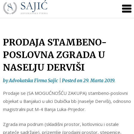
Novosti
Skip
to
|
content
Advokatska
Firma
Sajić
PRODAJA STAMBENO-
|
POSLOVNA ZGRADA U
Banja
Luka
NASELJU DERVIŠI
by
Advokatska Firma Sajic
|
Posted on
29. Marta 2019.
Prodaje se (SA MOGUĆNOŠĆU ZAKUPA) stambeno-poslovni
objekat u Banjaluci u ulici Dubička bb (naselje Derviši), odnosno
magistralni put M-4 Banja Luka-Prijedor.
Zgrada ima podrum (skladišni prostor, kotlovnicu i ostale
prateće sadržaje), prizemlje (prodajni prostor, stepenice,