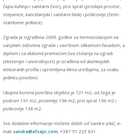
čajnu kuhinju i sanitarni čvor), prvi sprat (prodajni prostor,
stepenice, kancelarijski i sanitarni blok) i potkrovlje (četiri
stambene jedinice).
Zgrada je izgrađena 2009. godine sa termoizolacijom na
vanjskim zidovima zgrade i završnom silikatnom fasadom, a
dijelom i sa alubond premazom.Sva stolarija na zgradi
(eksterijer i unutrašnjost) je izrađena od aluminijskih
eloksiranih profila i opremljena klima uređajima, za svaku
jedinicu posebno.
Ukupna korisna površina objekta je 721 m2, od čega je
podrum 191 m2, prizemlje 196 m2, prvi sprat 196 m2 i
potkrovlje 138 m2.
Sve dodatne informacije možete dobiti od Sandre Jokić, e-
mail:
sandra@afsajic.com
, +387 51 223 631.