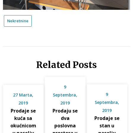
Nekretnine
Related Posts
9
9
27 Marta,
Septembra,
Septembra,
2019
2019
Prodaje se
Prodaju se
2019
kuća sa
dva
Prodaje se
okućnicom
poslovna
stan u
u naselju
prostora u
naselju