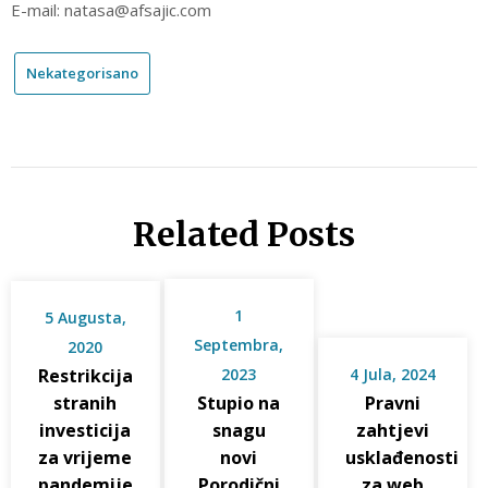
E-mail: natasa@afsajic.com
Nekategorisano
Related Posts
1
5 Augusta,
Septembra,
2020
Restrikcija
2023
4 Jula, 2024
stranih
Stupio na
Pravni
investicija
snagu
zahtjevi
za vrijeme
novi
usklađenosti
pandemije
Porodični
za web