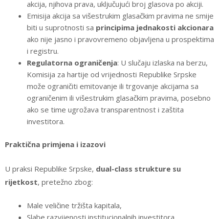
akcija, njihova prava, uključujući broj glasova po akciji.
Emisija akcija sa višestrukim glasačkim pravima ne smije
biti u suprotnosti sa
principima jednakosti akcionara
ako nije jasno i pravovremeno objavljena u prospektima
i registru.
Regulatorna ograničenja
: U slučaju izlaska na berzu,
Komisija za hartije od vrijednosti Republike Srpske
može ograničiti emitovanje ili trgovanje akcijama sa
ograničenim ili višestrukim glasačkim pravima, posebno
ako se time ugrožava transparentnost i zaštita
investitora.
Praktična primjena i izazovi
U praksi Republike Srpske,
dual-class strukture su
rijetkost
, pretežno zbog:
Male veličine tržišta kapitala,
Slabe razvijenosti institucionalnih investitora,