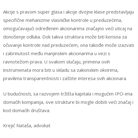
Akcije s pravom super glasa i akcije dvojne klase predstavljaju
specifične mehanizme vlasničke kontrole u preduzećima,
omogućavajući određenim akcionarima značajno veći uticaj na
donošenje odluka. Dok takva struktura može biti korisna za
očuvanje kontrole nad preduzećem, ona takođe može izazvati
i zabrinutost među manjinskim akcionarima u vezi s
ravnotežom prava. U svakom slučaju, primena ovih
instrumenata mora biti u skladu sa zakonskim okvirima,
pravilima transparentnosti i zaštite interesa svih akcionara.
U budućnosti, sa razvojem tržišta kapitala i mogućim IPO-ima
domaćih kompanija, ove strukture bi mogle dobiti veći značaj i
kod domaćih društava.
Krejić Nataša, advokat