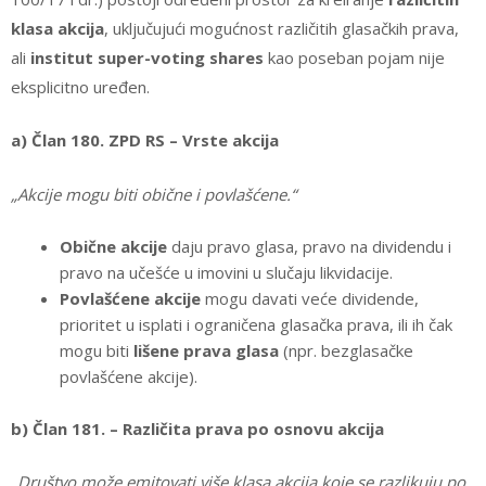
klasa akcija
, uključujući mogućnost različitih glasačkih prava,
ali
institut super-voting shares
kao poseban pojam nije
eksplicitno uređen.
a) Član 180. ZPD RS – Vrste akcija
„Akcije mogu biti obične i povlašćene.“
Obične akcije
daju pravo glasa, pravo na dividendu i
pravo na učešće u imovini u slučaju likvidacije.
Povlašćene akcije
mogu davati veće dividende,
prioritet u isplati i ograničena glasačka prava, ili ih čak
mogu biti
lišene prava glasa
(npr. bezglasačke
povlašćene akcije).
b) Član 181. – Različita prava po osnovu akcija
„Društvo može emitovati više klasa akcija koje se razlikuju po