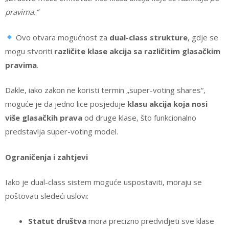
pravima.“
Ovo otvara mogućnost za
dual-class strukture
, gdje se
mogu stvoriti
različite klase akcija sa različitim glasačkim
pravima
.
Dakle, iako zakon ne koristi termin „super-voting shares“,
moguće je da jedno lice posjeduje
klasu akcija koja nosi
više glasačkih prava
od druge klase, što funkcionalno
predstavlja super-voting model.
Ograničenja i zahtjevi
Iako je dual-class sistem moguće uspostaviti, moraju se
poštovati sledeći uslovi:
Statut društva
mora precizno predvidjeti sve klase