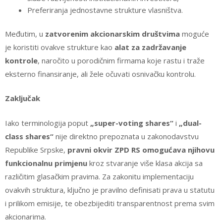
Preferiranja jednostavne strukture vlasništva.
Međutim, u
zatvorenim akcionarskim društvima
moguće
je koristiti ovakve strukture kao
alat za zadržavanje
kontrole
, naročito u porodičnim firmama koje rastu i traže
eksterno finansiranje, ali žele očuvati osnivačku kontrolu.
Zaključak
Iako terminologija poput
„super-voting shares“
i
„dual-
class shares“
nije direktno prepoznata u zakonodavstvu
Republike Srpske,
pravni okvir ZPD RS omogućava njihovu
funkcionalnu primjenu
kroz stvaranje više klasa akcija sa
različitim glasačkim pravima. Za zakonitu implementaciju
ovakvih struktura, ključno je pravilno definisati prava u statutu
i prilikom emisije, te obezbijediti transparentnost prema svim
akcionarima.