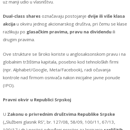
uz manji udio u vlasništvu.
Dual-class shares
označavaju postojanje
dvije ili više klasa
akcija
u okviru jednog akcionarskog društva, pri čemu se klase
razlikuju po
glasačkim pravima, pravu na dividendu
ili
drugim pravima.
Ove strukture se široko koriste u anglosaksonskom pravu i na
globalnim tržištima kapitala, posebno kod tehnoloških firmi
(npr. Alphabet/Google, Meta/Facebook), radi očuvanja
kontrole nad firmom osnivača nakon inicijalne javne ponude
(IPO).
Pravni okvir u Republici Srpskoj
U
Zakonu o privrednim društvima Republike Srpske
(„Službeni glasnik RS“, br. 127/08, 58/09, 100/11, 67/13,
100/17 i dr.) postoji određeni prostor za kreiranje
različitih