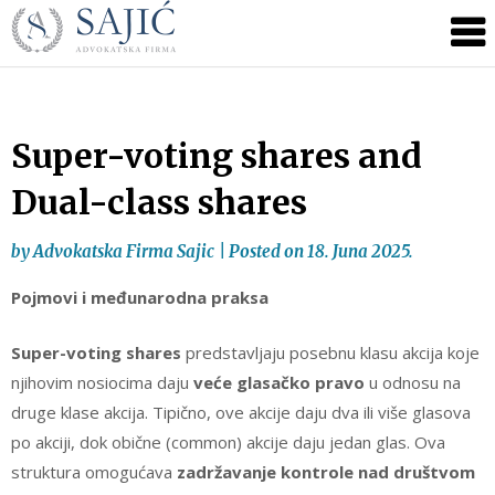
Novosti
Skip
to
|
content
Advokatska
Firma
Sajić
Super-voting shares and
|
Dual-class shares
Banja
Luka
by
Advokatska Firma Sajic
|
Posted on
18. Juna 2025.
Pojmovi i međunarodna praksa
Super-voting shares
predstavljaju posebnu klasu akcija koje
njihovim nosiocima daju
veće glasačko pravo
u odnosu na
druge klase akcija. Tipično, ove akcije daju dva ili više glasova
po akciji, dok obične (common) akcije daju jedan glas. Ova
struktura omogućava
zadržavanje kontrole nad društvom