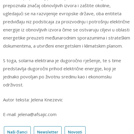
prepoznala značaj obnovljivih izvora i zaštite okoline,
ugledajući se na razvijenije evropske države, oba entiteta
predviđaju niz podsticaja za proizvodnju i potrošnju električne
energije iz obnovljivih izvora čime se ostvaruju ciljevi u oblasti
energetike preuzeti međunarodnim sporazumima i strateškim
dokumentima, a utvrđeni energetskim i klimatskim planom.
S toga, solarna elektrana je dugoročno rješenje, te s time
predstavlja dugoročni prihod električne energije, koji je
jednako povoljan po životnu sredinu kao i ekonomsku
održivost.
Autor teksta: Jelena Knezevic
E-mail: jelena@afsajic.com
Naši članci
Newsletter
Novosti