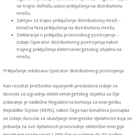
se trajno definišu uslovi priključenja na distributivnu
mrežu;
Zahtjev za trajno priključenje distributivnoj mreži –
konačna faza priključenja na distributivnu mrežu;
Deklaracija o priključku proizvodnog postrojenja –
izdaje Operator distributivnog postrojenja nakon
trajnog priključenja elektroenergetskog objekta na
mrežu;
Priključenje odobrava Operator distributivnog postrojenja.
Kao rezultat prethodno ispunjenih preduslova izdaje se
dozvola za izgradnju elektroenergetskog objekta za čije
izdavanje je nadležna Regulatorna komisija za energetiku
Republike Srpske (RERS), nakon čega kao konačnica postupka
se izdaje dozvola za obavljanje energetske djelatnosti koja se
pribavlja za sve djelatnosti proizvodnje električne energije
instalirane snage iznad 1 MW čije je važenje do 30 godina.