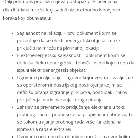
Dalji postupak podrazumijeva postupak priključenja na
distributivnu mrežu, koji sadrži niz prethodno ispunjenih
koraka koji obuhvataju:
Saglasnost na lokaciju – prvi dokument kojim se
potvrđuje da se elektroenergetski objekat može
priključiti na mrežu na planiranoj lokaciji;
Elektroenergetsku saglasnost – dokument kojim se
definišu elektroenergetski i tehnički uslovi koje treba da
ispuni elektroenergetski objekat;
Ugovor o priključenju – ugovor koji investitor zaključuje
sa operatorom industrijskog postrojenja kojim se
definišu pitanja izgradnje priključka, postupak i rokovi
priključenja, način plaćanja i druga pitanja;
Zahtjev za privremeno priključenje elektrane u toku
probnog rada – podnosi se na propisanom obrascu, te
se tokom trajanja probnog rada vrše funkcionalna
ispitivanja rada elektrane;
Ugovor o pristupu distributivnoj mreži – ugovor kojim