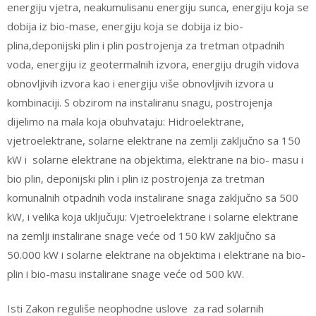
energiju vjetra, neakumulisanu energiju sunca, energiju koja se
dobija iz bio-mase, energiju koja se dobija iz bio-
plina,deponijski plin i plin postrojenja za tretman otpadnih
voda, energiju iz geotermalnih izvora, energiju drugih vidova
obnovljivih izvora kao i energiju više obnovljivih izvora u
kombinaciji. S obzirom na instaliranu snagu, postrojenja
dijelimo na mala koja obuhvataju: Hidroelektrane,
vjetroelektrane, solarne elektrane na zemlji zaključno sa 150
kW i solarne elektrane na objektima, elektrane na bio- masu i
bio plin, deponijski plin i plin iz postrojenja za tretman
komunalnih otpadnih voda instalirane snaga zaključno sa 500
kW, i velika koja uključuju: Vjetroelektrane i solarne elektrane
na zemlji instalirane snage veće od 150 kW zaključno sa
50.000 kW i solarne elektrane na objektima i elektrane na bio-
plin i bio-masu instalirane snage veće od 500 kW.
Isti Zakon reguliše neophodne uslove za rad solarnih