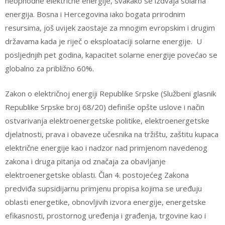
neophodne električne energije, svakako se izdvaja solarna
energija. Bosna i Hercegovina iako bogata prirodnim
resursima, još uvijek zaostaje za mnogim evropskim i drugim
državama kada je riječ o eksploataciji solarne energije. U
posljednjih pet godina, kapacitet solarne energije povećao se
globalno za približno 60%.
Zakon o električnoj energiji Republike Srpske (Službeni glasnik
Republike Srpske broj 68/20) definiše opšte uslove i način
ostvarivanja elektroenergetske politike, elektroenergetske
djelatnosti, prava i obaveze učesnika na tržištu, zaštitu kupaca
električne energije kao i nadzor nad primjenom navedenog
zakona i druga pitanja od značaja za obavljanje
elektroenergetske oblasti. Član 4. postojećeg Zakona
predviđa supsidijarnu primjenu propisa kojima se uređuju
oblasti energetike, obnovljivih izvora energije, energetske
efikasnosti, prostornog uređenja i građenja, trgovine kao i