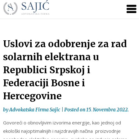
Novosti
Skip
to
|
content
Advokatska
Firma
Sajić
Uslovi za odobrenje za rad
|
solarnih elektrana u
Banja
Luka
Republici Srpskoj i
Federaciji Bosne i
Hercegovine
by
Advokatska Firma Sajic
|
Posted on
15. Novembra 2022.
Govoreći o obnovljivim izvorima energije, kao jednoj od
ekološki najoptimalnijih i najzdravijih načina proizvodnje