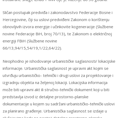
Sličan postupak predviđa i zakonodavstvo Federacije Bosne i
Hercegovine, čiji su uslovi predviđeni Zakonom o korištenju
obnovljivih izvora energije i učinkovite kogeneracije (Službene
novine Federacije BiH, broj 70/13), te Zakonom o električnoj
energiji FBiH (Službene novine
66/13,94/15,54/19,1/22,64/22).
Neophodno je ishodovanje urbanističke saglasnosti/ lokacijske
informacije. Urbanistička saglasnost je upravni akt kojim se
utvrđuju urbanističko- tehnički i drugi uslovi za projektovanje i
izgradnju objekta na željenoj lokaciji. Lokacijska informacija
može biti upravni akt ili stručno-tehnički dokument koji u biti
predstavlja izvod iz detaljne prostorno-planske
dokumentacije u kojem su sadržani urbanističko-tehnički uslovi
za planirano građenje. Urbanistička saglasnost se izdaje u
slučajevima kada ne postoji detaljna prostorno-planska