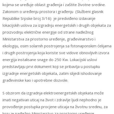
kojima se uređuje oblast građenja i zaštite životne sredine.
Zakonom o uređenju prostora i građenju (Službeni glasnik
Republike Srpske broj 3/16) je predviđeno izdavanje
lokacijskih uslova za izgradnju energetskih i drugih objekata za
proizvodnju električne energije od strane nadležnog
Ministarstva za prostorno uređenje, građevinarstvo i
ekologiju, osim solarnih postrojenja sa fotonaponskim ćelijama
i drugih postrojenja koja koriste sve vidove obnovljivih izvora
energija instalisane snage do 250 Kw. Lokacijski uslovi
predstavljaju prvi dokument koji se pribavlja u postupku
izgradnje energetskih objekata, zatim slijedi ishodovanje
građevinske kao i upotrebne dozvole.
S obzirom da izgradnja elektroenergetskih objekata može
imati negativan uticaj na život i zdravlje ljudi nephodno je
provođenje postupka procjene uticaja na životnu sredinu, za
koju je nadležno Ministarstvo za prostorno uređenje,