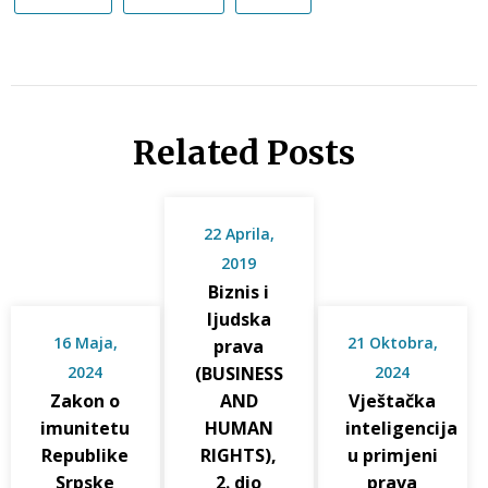
Related Posts
22 Aprila,
2019
Biznis i
ljudska
16 Maja,
21 Oktobra,
prava
2024
(BUSINESS
2024
Zakon o
AND
Vještačka
imunitetu
HUMAN
inteligencija
Republike
RIGHTS),
u primjeni
Srpske
2. dio
prava