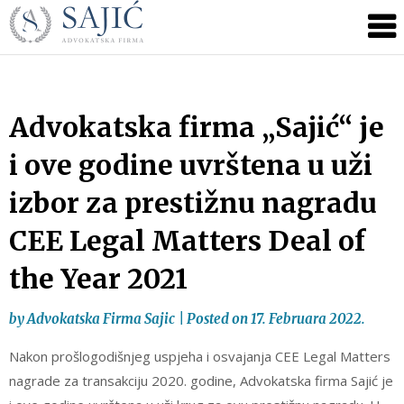
Novosti
Skip
to
|
content
Advokatska
Firma
Sajić
Advokatska firma „Sajić“ je
|
i ove godine uvrštena u uži
Banja
Luka
izbor za prestižnu nagradu
CEE Legal Matters Deal of
the Year 2021
by
Advokatska Firma Sajic
|
Posted on
17. Februara 2022.
Nakon prošlogodišnjeg uspjeha i osvajanja CEE Legal Matters
nagrade za transakciju 2020. godine, Advokatska firma Sajić je