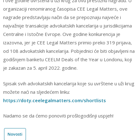
i ove godine uvrštena u uži krug za ovu prestižnu nagradu. U
organizaciji renomiranog časopisa CEE Legal Matters, ove
nagrade predstavljaju način da se prepoznaju najveće i
najvažnije transakcije advokatskih kancelarija u jurisdikcijama
Centralne i Istočne Evrope. Ove godine konkurencija je
izazovna, jer je CEE Legal Matters primio preko 319 prijava,
od 108 advokatskih kancelarija. Pobjednici će biti objavljeni na
godišnjem banketu CEELM Deals of the Year u Londonu, koji
je zakazan za 5. april 2022. godine.
Spisak svih advokatskih kancelarija koje su uvrštene u uži krug
možete naći na sljedećem linku:
https://doty.ceelegalmatters.com/shortlists
Nadamo se da ćemo ponoviti prošlogodišnji uspjeh!
Novosti