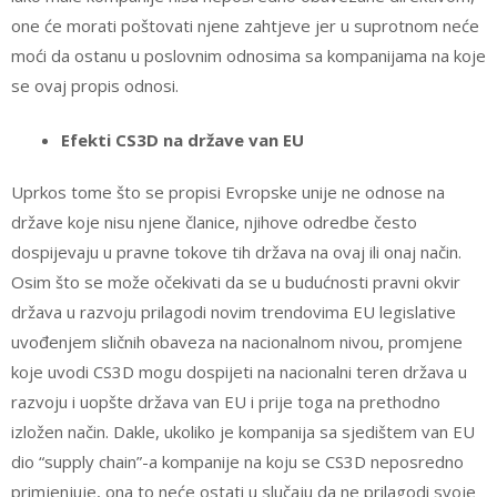
one će morati poštovati njene zahtjeve jer u suprotnom neće
moći da ostanu u poslovnim odnosima sa kompanijama na koje
se ovaj propis odnosi.
Efekti CS3D na države van EU
Uprkos tome što se propisi Evropske unije ne odnose na
države koje nisu njene članice, njihove odredbe često
dospijevaju u pravne tokove tih država na ovaj ili onaj način.
Osim što se može očekivati da se u budućnosti pravni okvir
država u razvoju prilagodi novim trendovima EU legislative
uvođenjem sličnih obaveza na nacionalnom nivou, promjene
koje uvodi CS3D mogu dospijeti na nacionalni teren država u
razvoju i uopšte država van EU i prije toga na prethodno
izložen način. Dakle, ukoliko je kompanija sa sjedištem van EU
dio “supply chain”-a kompanije na koju se CS3D neposredno
primjenjuje, ona to neće ostati u slučaju da ne prilagodi svoje