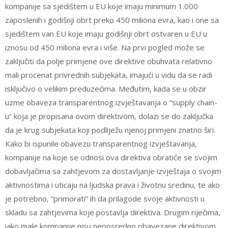
kompanije sa sjedištem u EU koje imaju minimum 1.000
zaposlenih i godišnji obrt preko 450 miliona evra, kao i one sa
sjedištem van EU koje imaju godišnji obrt ostvaren u EU u
iznosu od 450 miliona evra i više. Na prvi pogled može se
zaključiti da polje primjene ove direktive obuhvata relativno
mali procenat privrednih subjekata, imajući u vidu da se radi
isključivo o velikim preduzećima. Međutim, kada se u obzir
uzme obaveza transparentnog izvještavanja o “supply chain-
u” koja je propisana ovom direktivom, dolazi se do zaključka
da je krug subjekata koji podliježu njenoj primjeni znatno širi.
Kako bi ispunile obavezu transparentnog izvještavanja,
kompanije na koje se odnosi ova direktiva obratiće se svojim
dobavljačima sa zahtjevom za dostavljanje izvještaja o svojim
aktivnostima i uticaju na ljudska prava i životnu sredinu, te ako
je potrebno, “primorati” ih da prilagode svoje aktivnosti u
skladu sa zahtjevima koje postavlja direktiva. Drugim riječima,
iako male kompanije nisu neposredno obavezane direktivom,