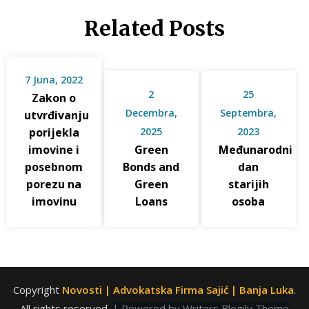
Related Posts
7 Juna, 2022
2
25
Zakon o
Decembra,
Septembra,
utvrđivanju
porijekla
2025
2023
imovine i
Green
Međunarodni
posebnom
Bonds and
dan
porezu na
Green
starijih
imovinu
Loans
osoba
Copyright
Novosti | Advokatska Firma Sajić | Banja Luka
.
All rights reserved.
| Powered by
Writers Blogily Theme