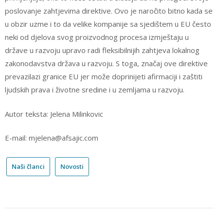
poslovanje zahtjevima direktive. Ovo je naročito bitno kada se
u obzir uzme i to da velike kompanije sa sjedištem u EU često
neki od djelova svog proizvodnog procesa izmještaju u
države u razvoju upravo radi fleksibilnijih zahtjeva lokalnog
zakonodavstva država u razvoju. S toga, značaj ove direktive
prevazilazi granice EU jer može doprinijeti afirmaciji i zaštiti
ljudskih prava i životne sredine i u zemljama u razvoju.
Autor teksta: Jelena Milinkovic
E-mail: mjelena@afsajic.com
Naši članci
Novosti