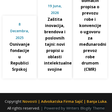
domaćih
19 Juna,
propisa o
2026
prevozu
Zaštita
robe i
8
inovacija,
konvencije
Decembra,
brendova i
o ugovoru
2025
poslovnih
za
Osnivanje
tajni: novi
međunarodni
fondacije
propisi u
prevoz
u
oblasti
robe
Republici
intelektualne
drumom
Srpskoj
svojine
(CMR)
Copyright
Novosti | Advokatska Firma Sajić | Banja Luka
.
All rights reserved.
| Powered by
Writers Blogily Theme