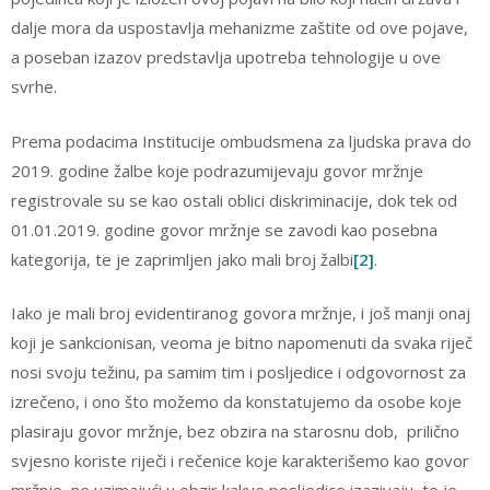
dalje mora da uspostavlja mehanizme zaštite od ove pojave,
a poseban izazov predstavlja upotreba tehnologije u ove
svrhe.
Prema podacima Institucije ombudsmena za ljudska prava do
2019. godine žalbe koje podrazumijevaju govor mržnje
registrovale su se kao ostali oblici diskriminacije, dok tek od
01.01.2019. godine govor mržnje se zavodi kao posebna
kategorija, te je zaprimljen jako mali broj žalbi
[2]
.
Iako je mali broj evidentiranog govora mržnje, i još manji onaj
koji je sankcionisan, veoma je bitno napomenuti da svaka riječ
nosi svoju težinu, pa samim tim i posljedice i odgovornost za
izrečeno, i ono što možemo da konstatujemo da osobe koje
plasiraju govor mržnje, bez obzira na starosnu dob, prilično
svjesno koriste riječi i rečenice koje karakterišemo kao govor