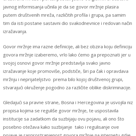
javnog informisanja učinila je da se govor mržnje plasira
putem društvenih mreža, različitih profila i grupa, pa samim
tim da isti postane sastavni dio svakodnevnice i redovan način
izražavanja.
Govor mržnje ima razne definicije, ali bez obzira koju definiciju
govora mržnje izaberemo, vrlo lako ćemo ga prepoznati jer u
svojoj osnovi govor mržnje predstavlja svako javno
izražavanje koje promoviše, podstiče, širi pa čak i opravdava
mržnju i neprijateljstvo prema bilo kojoj društvenoj grupi,
stvarajući okruženje pogodno za različite oblike diskriminacije.
Gledajući sa pravne strane, Bosna i Hercegovina je usvojila niz
propisa kojima se reguliše govor mržnje, te uspostavila
institucije sa zadatkom da suzbijaju ovu pojavu, ali ono što
posebno otežava kako suzbijanje tako i regulisanje ove
pojave je rasprostranjenost govora mržnje na internetu gdje