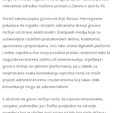
relevantne odredbe možemo pronaći u Zakonu o sportu RS.
Pored zakona pojavu govora mržnje Bosna i Hercegovina
pokušava da reguliše i brojnim zabranama širenja govora
mržnje od strane elektronskih i štampanih medija koje su
ustanovljene različitim podzakonskim aktima, kodeksima,
uputstvima i preporukama. Isto tako većina digitalnih platformi
i online zajednica ima svoja posebna pravila i smjernice kako bi
osigurala korisnicima zaštitu od uznemiravanja, vrijeđanja i
govora mržnje na njihovim platformama, pa u skladu sa
smjernicama svaka komunikacija suprotna tome se može
prijaviti administratorima i moderatorima koji takav oblik
komunikacije mogu da zabrane/uklone.
S obzirom da govor mržnje može da izazove emocionalne,
socijalne, psihološke, pa i fizičke posljedice na zdravlje
pojedinca koji je izložen ovoj pojavi na bilo koji način država i