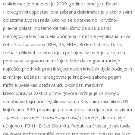
diskriminacije donesen je 2009. godine i time je u Bosni i
Hercegovini uspostavljena zabrana diskriminacije u skoro svim
oblastima života i rada. Ukoliko se dotaknemo i krivično-
pravne oblasti možemo da zaključimo da su u Bosni i
Hercegovini krivična djela počinjena iz mržnje regulisana u sva
četiri krivična zakona (BIH, RS, FBIH, Brčko Distrikt). Dakle,
treba razlikovati krivična djela počinjena iz mržnje, a koja su
povezana sa govorom mržnje s time da im govor mržnje
najčešće prethodi, prati ili slijedi nakon krivičnih djela počinjenih
iz mržnje. Bosna i Hercegovina je kroz ove zakone pojam
mržnje uvela kao otežavajuću okolnost, međutim
krivičnopravna zaštita protiv govora mržnje je na mnogo
sveobuhvatniji način regulisana samo Krivičnim zakonikom RS
koji članom 359. propisuje posebno krivično djelo pod nazivom
–
Javno izazivanje i podsticanje nasilja i mržnje,
dokisto nije
učinjeno u FBIH i Brčko Distriktu. Republika Srpska je nastavila
da govor mržnje reguliše kroz druge propise i oblasti, pa tako