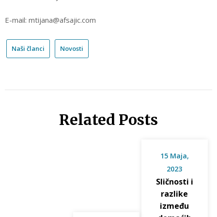
E-mail: mtijana@afsajic.com
Naši članci
Novosti
Related Posts
15 Maja,
2023
Sličnosti i
razlike
između