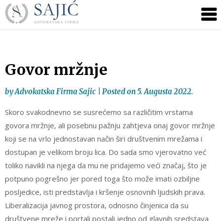
Novosti
Skip
to
|
content
Advokatska
Firma
Sajić
Govor mržnje
|
Banja
by
Advokatska Firma Sajic
|
Posted on
5. Augusta 2022.
Luka
Skoro svakodnevno se susrećemo sa različitim vrstama
govora mržnje, ali posebnu pažnju zahtjeva onaj govor mržnje
koji se na vrlo jednostavan način širi društvenim mrežama i
dostupan je velikom broju lica. Do sada smo vjerovatno već
toliko navikli na njega da mu ne pridajemo veći značaj, što je
potpuno pogrešno jer pored toga što može imati ozbiljne
posljedice, isti predstavlja i kršenje osnovnih ljudskih prava.
Liberalizacija javnog prostora, odnosno činjenica da su
društvene mreže i portali postali jedno od glavnih sredstava