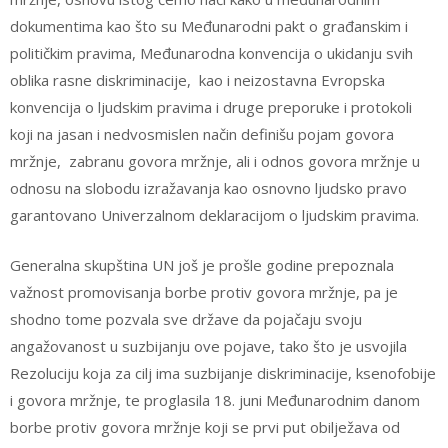
dokumentima kao što su Međunarodni pakt o građanskim i
političkim pravima, Međunarodna konvencija o ukidanju svih
oblika rasne diskriminacije, kao i neizostavna Evropska
konvencija o ljudskim pravima i druge preporuke i protokoli
koji na jasan i nedvosmislen način definišu pojam govora
mržnje, zabranu govora mržnje, ali i odnos govora mržnje u
odnosu na slobodu izražavanja kao osnovno ljudsko pravo
garantovano Univerzalnom deklaracijom o ljudskim pravima.
Generalna skupština UN još je prošle godine prepoznala
važnost promovisanja borbe protiv govora mržnje, pa je
shodno tome pozvala sve države da pojačaju svoju
angažovanost u suzbijanju ove pojave, tako što je usvojila
Rezoluciju koja za cilj ima suzbijanje diskriminacije, ksenofobije
i govora mržnje, te proglasila 18. juni Međunarodnim danom
borbe protiv govora mržnje koji se prvi put obilježava od