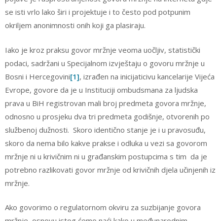
se isti vrlo lako širi i projektuje i to često pod potpunim
okriljem anonimnosti onih koji ga plasiraju.
Iako je kroz praksu govor mržnje veoma uočljiv, statistički
podaci, sadržani u Specijalnom izvještaju o govoru mržnje u
Bosni i Hercegovini
[1]
, izrađen na inicijaticivu kancelarije Vijeća
Evrope, govore da je u Instituciji ombudsmana za ljudska
prava u BiH registrovan mali broj predmeta govora mržnje,
odnosno u prosjeku dva tri predmeta godišnje, otvorenih po
službenoj dužnosti. Skoro identično stanje je i u pravosuđu,
skoro da nema bilo kakve prakse i odluka u vezi sa govorom
mržnje ni u krivičnim ni u građanskim postupcima s tim da je
potrebno razlikovati govor mržnje od krivičnih djela učinjenih iz
mržnje.
Ako govorimo o regulatornom okviru za suzbijanje govora
mržnje, osnovu istog ćemo naći kako u međunarodnim