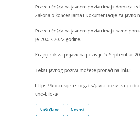
Pravo učešća na javnom pozivu imaju domaća i stran
Zakona o koncesijama i Dokumentacije za javno 
Pravo učešća na javnom pozivu imaju samo ponuđa
je 20.07.2022.godine.
Krajnji rok za prijavu na poziv je 5. Septembar 2
Tekst javnog poziva možete pronaći na linku:
https://koncesije-rs.org/bs/javni-poziv-za-podn
tine-bile-a/
Naši članci
Novosti