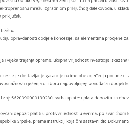
ovršinu od oko 39,2 hektara zemljišta i to na parceli u vlasništvu
elektroprenosnu mrežu izgradnjom priključnog dalekovoda, u skladu
 priključak.
tržištu.
udiju opravdanosti dodjele koncesije, sa elementima procjene zašt
ija i vijeka trajanja opreme, ukupna vrijednost investicije iskaza
ncesije je dostavljanje garancije na ime obezbjeđenja ponude u 
osnažnosti rješenja o izboru najpovoljnijeg ponuđača i dodjeli ko
a, broj: 5620990000130280; svrha uplate: uplata depozita za obe
 novčani depozit platiti u protivvrijednosti u evrima, po zvaničn
epublike Srpske, prema instrukciji koja čini sastavni dio Dokument