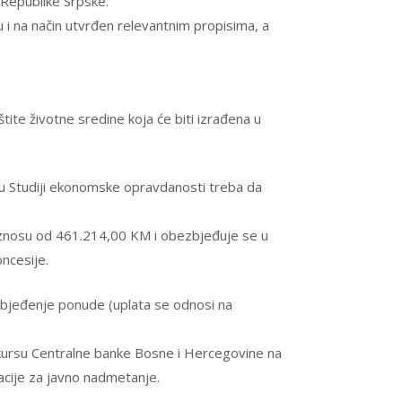
 Republike Srpske.
 i na način utvrđen relevantnim propisima, a
ite životne sredine koja će biti izrađena u
na u Studiji ekonomske opravdanosti treba da
iznosu od 461.214,00 KM i obezbjeđuje se u
ncesije.
zbjeđenje ponude (uplata se odnosi na
om kursu Centralne banke Bosne i Hercegovine na
acije za javno nadmetanje.