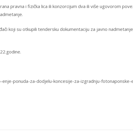
a pravna i fizička lica ili konzorcijum dva ili više ugovorom povez
nadmetanje.
či koji su otkupili tendersku dokumentaciju za javno nadmetanje
022.godine.
o-enje-ponuda-za-dodjelu-koncesije-za-izgradnju-fotonaponske-e