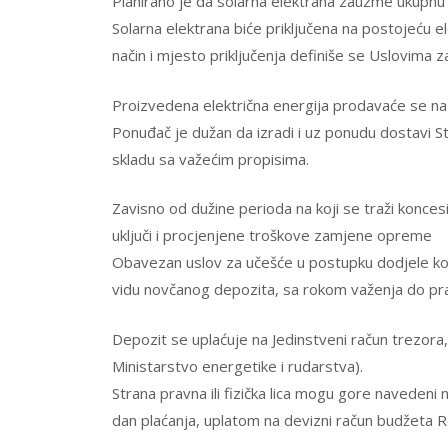
Planirano je da solarna elektrana zauzme ukupnu p
Solarna elektrana biće priključena na postojeću 
način i mjesto priključenja definiše se Uslovima za
Proizvedena električna energija prodavaće se na 
Ponuđač je dužan da izradi i uz ponudu dostavi St
skladu sa važećim propisima.
Zavisno od dužine perioda na koji se traži konces
uključi i procjenjene troškove zamjene opreme
Obavezan uslov za učešće u postupku dodjele ko
vidu novčanog depozita, sa rokom važenja do prav
Depozit se uplaćuje na Jedinstveni račun trezor
Ministarstvo energetike i rudarstva).
Strana pravna ili fizička lica mogu gore navedeni
dan plaćanja, uplatom na devizni račun budžeta R