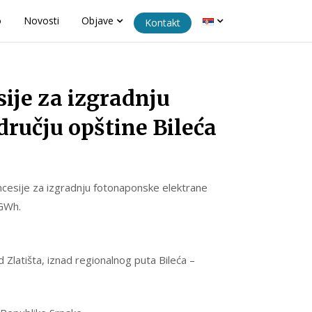
o
Novosti
Objave
Kontakt
ije za izgradnju
dručju opštine Bileća
ncesije za izgradnju fotonaponske elektrane
 GWh.
d Zlatišta, iznad regionalnog puta Bileća –