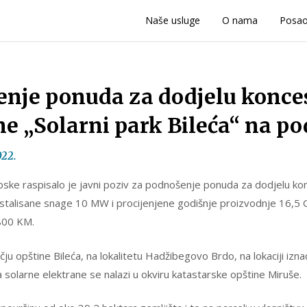
Naše usluge
O nama
Posa
enje ponuda za dodjelu konces
e „Solarni park Bileća“ na po
022.
pske raspisalo je javni poziv za podnošenje ponuda za dodjelu ko
 instalisane snage 10 MW i procijenjene godišnje proizvodnje 16,5
.800 KM.
ju opštine Bileća, na lokalitetu Hadžibegovo Brdo, na lokaciji izna
a solarne elektrane se nalazi u okviru katastarske opštine Miruše.