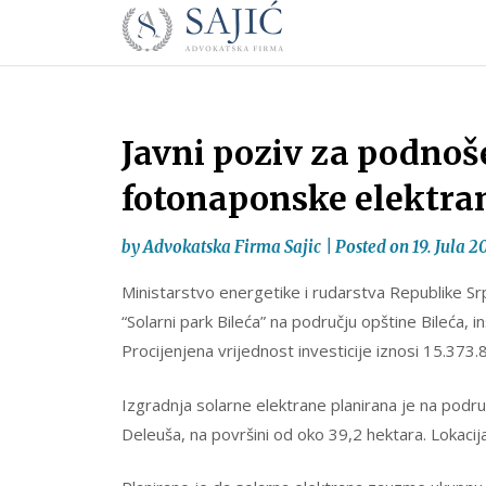
Novosti
Skip
to
|
content
Advokatska
Firma
Sajić
Javni poziv za podnoš
|
fotonaponske elektran
Banja
Luka
by
Advokatska Firma Sajic
|
Posted on
19. Jula 2
Ministarstvo energetike i rudarstva Republike Sr
“Solarni park Bileća” na području opštine Bileća,
Procijenjena vrijednost investicije iznosi 15.373
Izgradnja solarne elektrane planirana je na područ
Deleuša, na površini od oko 39,2 hektara. Lokacij