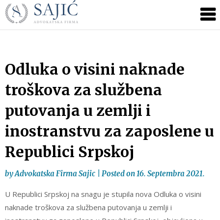
Novosti
Skip
to
|
content
Advokatska
Firma
Sajić
Odluka o visini naknade
|
troškova za službena
Banja
Luka
putovanja u zemlji i
inostranstvu za zaposlene u
Republici Srpskoj
by
Advokatska Firma Sajic
|
Posted on
16. Septembra 2021.
U Republici Srpskoj na snagu je stupila nova Odluka o visini
naknade troškova za službena putovanja u zemlji i