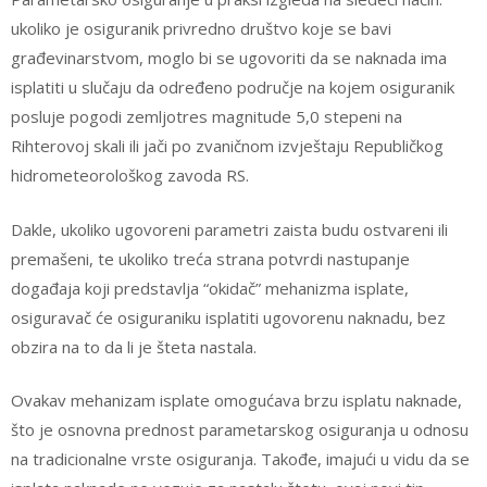
ukoliko je osiguranik privredno društvo koje se bavi
građevinarstvom, moglo bi se ugovoriti da se naknada ima
isplatiti u slučaju da određeno područje na kojem osiguranik
posluje pogodi zemljotres magnitude 5,0 stepeni na
Rihterovoj skali ili jači po zvaničnom izvještaju Republičkog
hidrometeorološkog zavoda RS.
Dakle, ukoliko ugovoreni parametri zaista budu ostvareni ili
premašeni, te ukoliko treća strana potvrdi nastupanje
događaja koji predstavlja “okidač” mehanizma isplate,
osiguravač će osiguraniku isplatiti ugovorenu naknadu, bez
obzira na to da li je šteta nastala.
Ovakav mehanizam isplate omogućava brzu isplatu naknade,
što je osnovna prednost parametarskog osiguranja u odnosu
na tradicionalne vrste osiguranja. Takođe, imajući u vidu da se