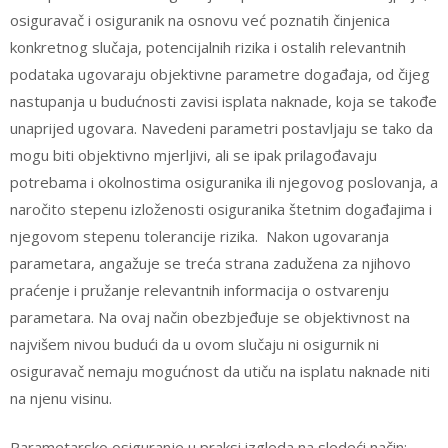
osiguravač i osiguranik na osnovu već poznatih činjenica
konkretnog slučaja, potencijalnih rizika i ostalih relevantnih
podataka ugovaraju objektivne parametre događaja, od čijeg
nastupanja u budućnosti zavisi isplata naknade, koja se takođe
unaprijed ugovara. Navedeni parametri postavljaju se tako da
mogu biti objektivno mjerljivi, ali se ipak prilagođavaju
potrebama i okolnostima osiguranika ili njegovog poslovanja, a
naročito stepenu izloženosti osiguranika štetnim događajima i
njegovom stepenu tolerancije rizika. Nakon ugovaranja
parametara, angažuje se treća strana zadužena za njihovo
praćenje i pružanje relevantnih informacija o ostvarenju
parametara. Na ovaj način obezbjeđuje se objektivnost na
najvišem nivou budući da u ovom slučaju ni osigurnik ni
osiguravač nemaju mogućnost da utiču na isplatu naknade niti
na njenu visinu.
Parametarsko osiguranje u praksi izgleda na sledeći način: