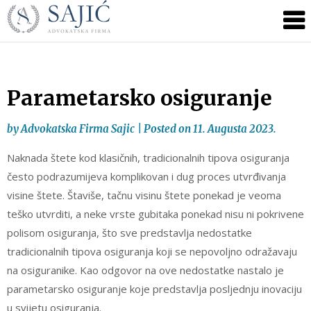
Novosti
Skip
to
|
content
Advokatska
Firma
Sajić
Parametarsko osiguranje
|
Banja
by
Advokatska Firma Sajic
|
Posted on
11. Augusta 2023.
Luka
Naknada štete kod klasičnih, tradicionalnih tipova osiguranja
često podrazumijeva komplikovan i dug proces utvrđivanja
visine štete. Štaviše, tačnu visinu štete ponekad je veoma
teško utvrditi, a neke vrste gubitaka ponekad nisu ni pokrivene
polisom osiguranja, što sve predstavlja nedostatke
tradicionalnih tipova osiguranja koji se nepovoljno odražavaju
na osiguranike. Kao odgovor na ove nedostatke nastalo je
parametarsko osiguranje koje predstavlja posljednju inovaciju
u svijetu osiguranja.