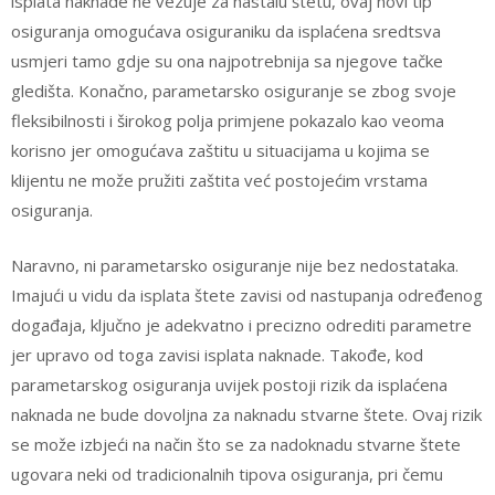
isplata naknade ne vezuje za nastalu štetu, ovaj novi tip
osiguranja omogućava osiguraniku da isplaćena sredtsva
usmjeri tamo gdje su ona najpotrebnija sa njegove tačke
gledišta. Konačno, parametarsko osiguranje se zbog svoje
fleksibilnosti i širokog polja primjene pokazalo kao veoma
korisno jer omogućava zaštitu u situacijama u kojima se
klijentu ne može pružiti zaštita već postojećim vrstama
osiguranja.
Naravno, ni parametarsko osiguranje nije bez nedostataka.
Imajući u vidu da isplata štete zavisi od nastupanja određenog
događaja, ključno je adekvatno i precizno odrediti parametre
jer upravo od toga zavisi isplata naknade. Takođe, kod
parametarskog osiguranja uvijek postoji rizik da isplaćena
naknada ne bude dovoljna za naknadu stvarne štete. Ovaj rizik
se može izbjeći na način što se za nadoknadu stvarne štete
ugovara neki od tradicionalnih tipova osiguranja, pri čemu