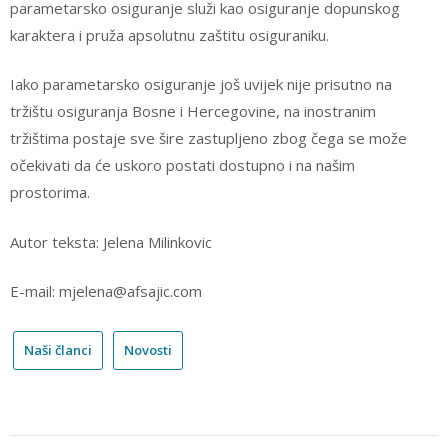
parametarsko osiguranje služi kao osiguranje dopunskog
karaktera i pruža apsolutnu zaštitu osiguraniku.
Iako parametarsko osiguranje još uvijek nije prisutno na
tržištu osiguranja Bosne i Hercegovine, na inostranim
tržištima postaje sve šire zastupljeno zbog čega se može
očekivati da će uskoro postati dostupno i na našim
prostorima.
Autor teksta: Jelena Milinkovic
E-mail: mjelena@afsajic.com
Naši članci
Novosti