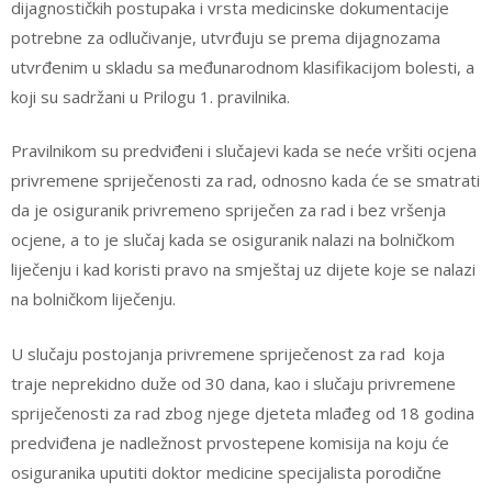
dijagnostičkih postupaka i vrsta medicinske dokumentacije
potrebne za odlučivanje, utvrđuju se prema dijagnozama
utvrđenim u skladu sa međunarodnom klasifikacijom bolesti, a
koji su sadržani u Prilogu 1. pravilnika.
Pravilnikom su predviđeni i slučajevi kada se neće vršiti ocjena
privremene spriječenosti za rad, odnosno kada će se smatrati
da je osiguranik privremeno spriječen za rad i bez vršenja
ocjene, a to je slučaj kada se osiguranik nalazi na bolničkom
liječenju i kad koristi pravo na smještaj uz dijete koje se nalazi
na bolničkom liječenju.
U slučaju postojanja privremene spriječenost za rad koja
traje neprekidno duže od 30 dana, kao i slučaju privremene
spriječenosti za rad zbog njege djeteta mlađeg od 18 godina
predviđena je nadležnost prvostepene komisija na koju će
osiguranika uputiti doktor medicine specijalista porodične