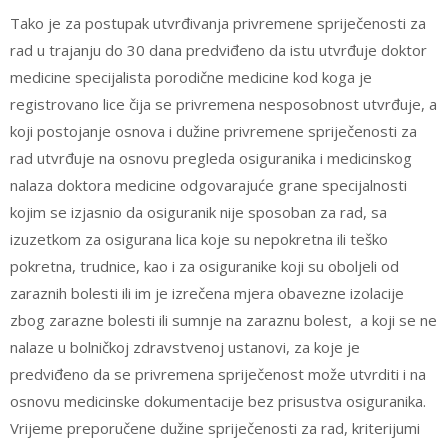
Tako je za postupak utvrđivanja privremene spriječenosti za
rad u trajanju do 30 dana predviđeno da istu utvrđuje doktor
medicine specijalista porodične medicine kod koga je
registrovano lice čija se privremena nesposobnost utvrđuje, a
koji postojanje osnova i dužine privremene spriječenosti za
rad utvrđuje na osnovu pregleda osiguranika i medicinskog
nalaza doktora medicine odgovarajuće grane specijalnosti
kojim se izjasnio da osiguranik nije sposoban za rad, sa
izuzetkom za osigurana lica koje su nepokretna ili teško
pokretna, trudnice, kao i za osiguranike koji su oboljeli od
zaraznih bolesti ili im je izrečena mjera obavezne izolacije
zbog zarazne bolesti ili sumnje na zaraznu bolest, a koji se ne
nalaze u bolničkoj zdravstvenoj ustanovi, za koje je
predviđeno da se privremena spriječenost može utvrditi i na
osnovu medicinske dokumentacije bez prisustva osiguranika.
Vrijeme preporučene dužine spriječenosti za rad, kriterijumi