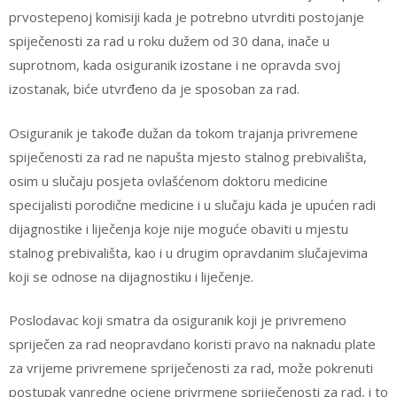
prvostepenoj komisiji kada je potrebno utvrditi postojanje
spiječenosti za rad u roku dužem od 30 dana, inače u
suprotnom, kada osiguranik izostane i ne opravda svoj
izostanak, biće utvrđeno da je sposoban za rad.
Osiguranik je takođe dužan da tokom trajanja privremene
spiječenosti za rad ne napušta mjesto stalnog prebivališta,
osim u slučaju posjeta ovlašćenom doktoru medicine
specijalisti porodične medicine i u slučaju kada je upućen radi
dijagnostike i liječenja koje nije moguće obaviti u mjestu
stalnog prebivališta, kao i u drugim opravdanim slučajevima
koji se odnose na dijagnostiku i liječenje.
Poslodavac koji smatra da osiguranik koji je privremeno
spriječen za rad neopravdano koristi pravo na naknadu plate
za vrijeme privremene spriječenosti za rad, može pokrenuti
postupak vanredne ocjene privrmene spriječenosti za rad, i to