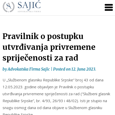
Novosti
Skip
to
|
content
Advokatska
Firma
Sajić
Pravilnik o postupku
|
utvrđivanja privremene
Banja
Luka
spriječenosti za rad
by
Advokatska Firma Sajic
|
Posted on
12. Juna 2023.
U „Službenom glasniku Republike Srpske“ broj 43 od dana
12.05.2023. godine objavljen je Pravilnik o postupku
utvrđivanja privremene spriječenosti za rad (“Službeni glasnik
Republike Srpske”, br. 4/93, 26/93 i 48/02). Isti je stupio na
snagu osmog dana od dana objave u Službenom glasniku
Republike Srpske.