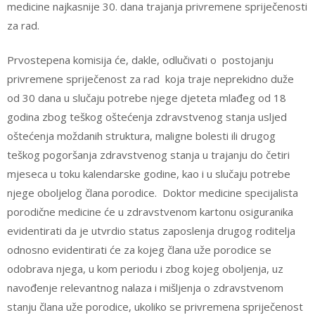
medicine najkasnije 30. dana trajanja privremene spriječenosti
za rad.
Prvostepena komisija će, dakle, odlučivati o postojanju
privremene spriječenost za rad koja traje neprekidno duže
od 30 dana u slučaju potrebe njege djeteta mlađeg od 18
godina zbog teškog oštećenja zdravstvenog stanja usljed
oštećenja moždanih struktura, maligne bolesti ili drugog
teškog pogoršanja zdravstvenog stanja u trajanju do četiri
mjeseca u toku kalendarske godine, kao i u slučaju potrebe
njege oboljelog člana porodice. Doktor medicine specijalista
porodične medicine će u zdravstvenom kartonu osiguranika
evidentirati da je utvrdio status zaposlenja drugog roditelja
odnosno evidentirati će za kojeg člana uže porodice se
odobrava njega, u kom periodu i zbog kojeg oboljenja, uz
navođenje relevantnog nalaza i mišljenja o zdravstvenom
stanju člana uže porodice, ukoliko se privremena spriječenost