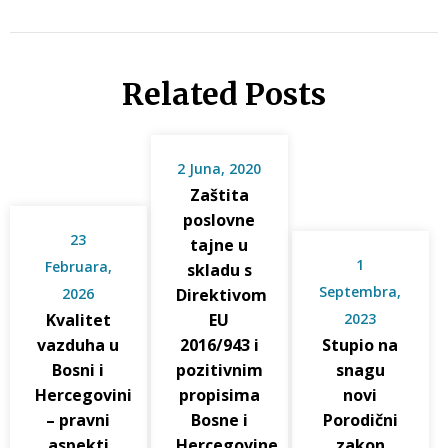
Related Posts
2 Juna, 2020
Zaštita
poslovne
23
tajne u
1
Februara,
skladu s
Septembra,
2026
Direktivom
Kvalitet
EU
2023
vazduha u
2016/943 i
Stupio na
Bosni i
pozitivnim
snagu
Hercegovini
propisima
novi
– pravni
Bosne i
Porodični
aspekti
Hercegovine
zakon