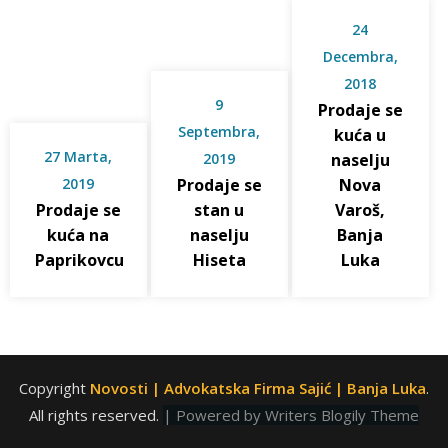
24
Decembra,
2018
9
Prodaje se
Septembra,
kuća u
27 Marta,
2019
naselju
2019
Prodaje se
Nova
Prodaje se
stan u
Varoš,
kuća na
naselju
Banja
Paprikovcu
Hiseta
Luka
Copyright
Novosti | Advokatska Firma Sajić | Banja Luka
.
All rights reserved.
| Powered by
Writers Blogily Theme