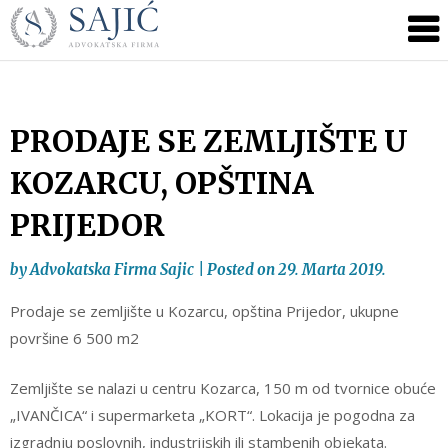
Novosti
Skip
to
|
content
Advokatska
Firma
Sajić
PRODAJE SE ZEMLJIŠTE U
|
KOZARCU, OPŠTINA
Banja
Luka
PRIJEDOR
by
Advokatska Firma Sajic
|
Posted on
29. Marta 2019.
Prodaje se zemljište u Kozarcu, opština Prijedor, ukupne
površine 6 500 m2
Zemljište se nalazi u centru Kozarca, 150 m od tvornice obuće
„IVANČICA“ i supermarketa „KORT“. Lokacija je pogodna za
izgradnju poslovnih, industrijskih ili stambenih objekata.