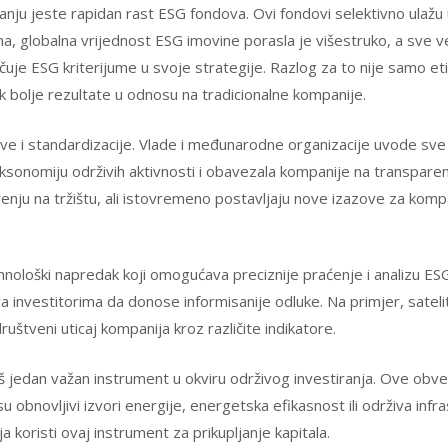
ranju jeste rapidan rast ESG fondova. Ovi fondovi selektivno ulaž
a, globalna vrijednost ESG imovine porasla je višestruko, a sve već
uje ESG kriterijume u svoje strategije. Razlog za to nije samo etičk
k bolje rezultate u odnosu na tradicionalne kompanije.
ive i standardizacije. Vlade i međunarodne organizacije uvode sve 
taksonomiju održivih aktivnosti i obavezala kompanije na transpare
erenju na tržištu, ali istovremeno postavljaju nove izazove za komp
hnološki napredak koji omogućava preciznije praćenje i analizu ESG
ava investitorima da donose informisanije odluke. Na primjer, satel
društveni uticaj kompanija kroz različite indikatore.
 jedan važan instrument u okviru održivog investiranja. Ove obvez
su obnovljivi izvori energije, energetska efikasnost ili održiva infra
ja koristi ovaj instrument za prikupljanje kapitala.