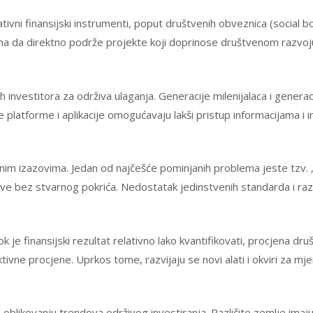
tivni finansijski instrumenti, poput društvenih obveznica (social bo
a da direktno podrže projekte koji doprinose društvenom razvoju,
ih investitora za održiva ulaganja. Generacije milenijalaca i gener
alne platforme i aplikacije omogućavaju lakši pristup informacijama 
đenim izazovima. Jedan od najčešće pominjanih problema jeste tz
žive bez stvarnog pokrića. Nedostatak jedinstvenih standarda i raz
.
k je finansijski rezultat relativno lako kvantifikovati, procjena dr
ivne procjene. Uprkos tome, razvijaju se novi alati i okviri za mj
 oblikovanju trendova održivog investiranja. Različite zemlje imaju 