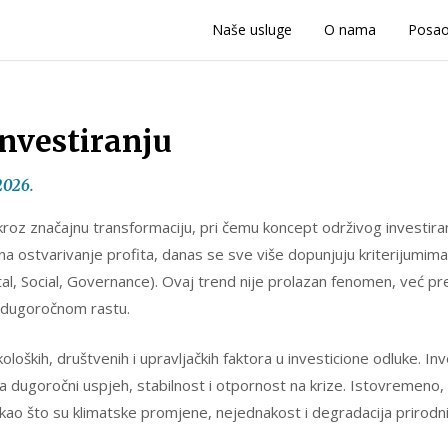
Naše usluge
O nama
Posa
nvestiranju
2026.
 kroz značajnu transformaciju, pri čemu koncept održivog investira
 na ostvarivanje profita, danas se sve više dopunjuju kriterijumima k
tal, Social, Governance). Ovaj trend nije prolazan fenomen, već 
u i dugoročnom rastu.
oloških, društvenih i upravljačkih faktora u investicione odluke. I
a dugoročni uspjeh, stabilnost i otpornost na krize. Istovremeno
a kao što su klimatske promjene, nejednakost i degradacija prirodn