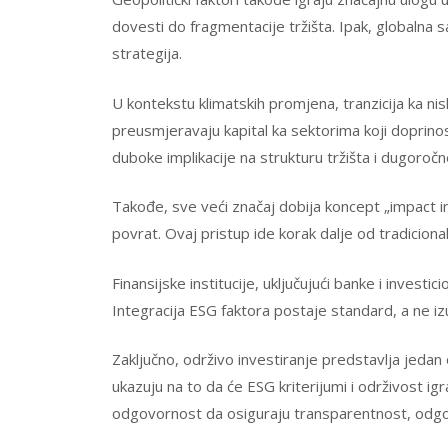
dovesti do fragmentacije tržišta. Ipak, globalna 
strategija.
U kontekstu klimatskih promjena, tranzicija ka nis
preusmjeravaju kapital ka sektorima koji doprino
duboke implikacije na strukturu tržišta i dugoročn
Takođe, sve veći značaj dobija koncept „impact inv
povrat. Ovaj pristup ide korak dalje od tradiciona
Finansijske institucije, uključujući banke i invest
Integracija ESG faktora postaje standard, a ne i
Zaključno, održivo investiranje predstavlja jedan
ukazuju na to da će ESG kriterijumi i održivost ig
odgovornost da osiguraju transparentnost, odgov