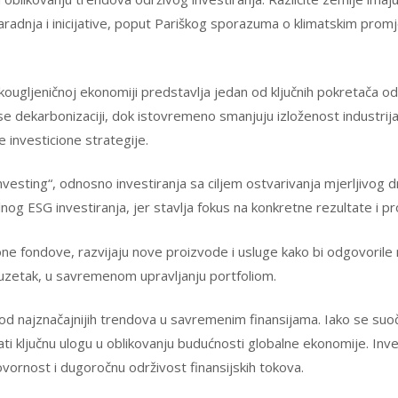
saradnja i inicijative, poput Pariškog sporazuma o klimatskim promj
kougljeničnoj ekonomiji predstavlja jedan od ključnih pokretača odr
se dekarbonizaciji, dok istovremeno smanjuju izloženost industri
e investicione strategije.
esting“, odnosno investiranja sa ciljem ostvarivanja mjerljivog dru
lnog ESG investiranja, jer stavlja fokus na konkretne rezultate i p
icione fondove, razvijaju nove proizvode i usluge kako bi odgovorile
zuzetak, u savremenom upravljanju portfoliom.
 od najznačajnijih trendova u savremenim finansijama. Iako se suo
rati ključnu ulogu u oblikovanju budućnosti globalne ekonomije. Inve
ornost i dugoročnu održivost finansijskih tokova.