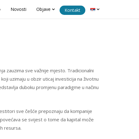
o
Novosti
Objave
Kontakt
nja zauzima sve važnije mjesto. Tradicionalni
oji uzimaju u obzir uticaj investicija na životnu
predstavlja duboku promjenu paradigme u načinu
nvestitori sve češće prepoznaju da kompanije
, povećava se svijest o tome da kapital može
ih resursa.