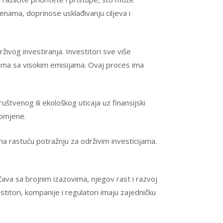
enama, doprinose usklađivanju ciljeva i
živog investiranja. Investitori sve više
jama sa visokim emisijama. Ovaj proces ima
štvenog ili ekološkog uticaja uz finansijski
romjene.
 na rastuću potražnju za održivim investicijama.
čava sa brojnim izazovima, njegov rast i razvoj
stitori, kompanije i regulatori imaju zajedničku