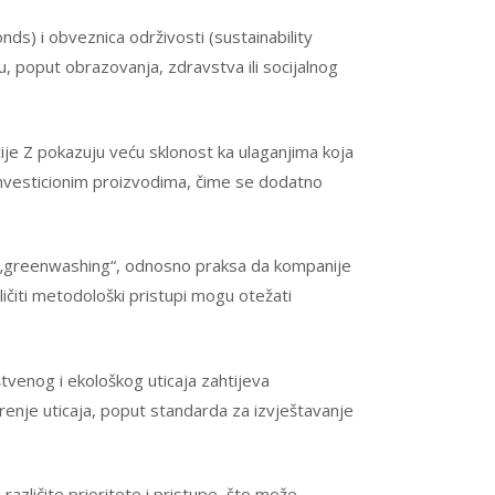
nds) i obveznica održivosti (sustainability
 poput obrazovanja, zdravstva ili socijalnog
acije Z pokazuju veću sklonost ka ulaganjima koja
i investicionim proizvodima, čime se dodatno
v. „greenwashing“, odnosno praksa da kompanije
ličiti metodološki pristupi mogu otežati
uštvenog i ekološkog uticaja zahtijeva
erenje uticaja, poput standarda za izvještavanje
različite prioritete i pristupe, što može