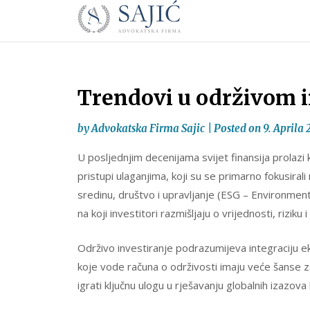
Novosti
Skip
to
|
content
Advokatska
Firma
Sajić
Trendovi u održivom i
|
Banja
by
Advokatska Firma Sajic
|
Posted on
9. Aprila 
Luka
U posljednjim decenijama svijet finansija prolazi
pristupi ulaganjima, koji su se primarno fokusirali
sredinu, društvo i upravljanje (ESG – Environmen
na koji investitori razmišljaju o vrijednosti, rizik
Održivo investiranje podrazumijeva integraciju ek
koje vode računa o održivosti imaju veće šanse z
igrati ključnu ulogu u rješavanju globalnih izazov