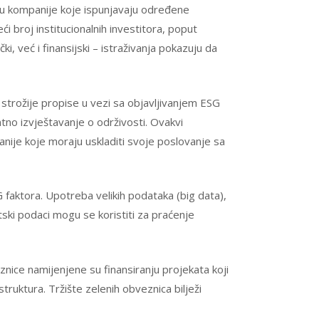
u u kompanije koje ispunjavaju određene
i broj institucionalnih investitora, poput
i, već i finansijski – istraživanja pokazuju da
strožije propise u vezi sa objavljivanjem ESG
ntno izvještavanje o održivosti. Ovakvi
anije koje moraju uskladiti svoje poslovanje sa
 faktora. Upotreba velikih podataka (big data),
itski podaci mogu se koristiti za praćenje
nice namijenjene su finansiranju projekata koji
struktura. Tržište zelenih obveznica bilježi