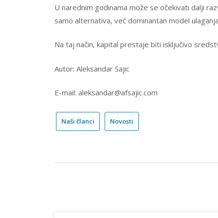
U narednim godinama može se očekivati dalji razvoj
samo alternativa, već dominantan model ulaganja
Na taj način, kapital prestaje biti isključivo sred
Autor: Aleksandar Sajic
E-mail: aleksandar@afsajic.com
Naši članci
Novosti