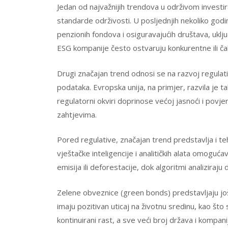
Jedan od najvažnijih trendova u održivom investi
standarde održivosti. U posljednjih nekoliko godin
penzionih fondova i osiguravajućih društava, uključ
ESG kompanije često ostvaruju konkurentne ili ča
Drugi značajan trend odnosi se na razvoj regulat
podataka. Evropska unija, na primjer, razvila je 
regulatorni okviri doprinose većoj jasnoći i povj
zahtjevima.
Pored regulative, značajan trend predstavlja i te
vještačke inteligencije i analitičkih alata omoguć
emisija ili deforestacije, dok algoritmi analiziraju 
Zelene obveznice (green bonds) predstavljaju još
imaju pozitivan uticaj na životnu sredinu, kao što 
kontinuirani rast, a sve veći broj država i kompani