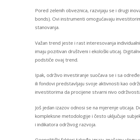
Pored zelenih obveznica, razvijaju se i drugi inova
bonds). Ovi instrumenti omogućavaju investitorim
stanovanja.
Važan trend jeste i rast interesovanja individualn
imaju pozitivan društveni i ekološki uticaj. Digit
podstiče ovaj trend.
Ipak, održivo investiranje suočava se i sa odre
ili fondovi predstavljaju svoje aktivnosti kao odr
investitorima da procijene stvarni nivo održivosti
Još jedan izazov odnosi se na mjerenje uticaja. Do
kompleksne metodologije i često uključuje subjekt
i indikatora održivog razvoja.
Geopolitički faktori takođe igraju značajnu ulogu u