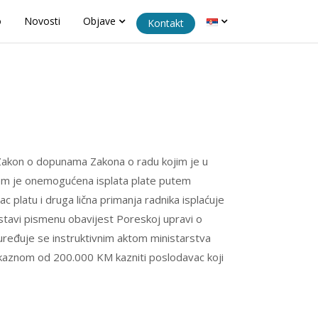
o
Novosti
Objave
Kontakt
 Zakon o dopunama Zakona o radu kojim je u
kojem je onemogućena isplata plate putem
 platu i druga lična primanja radnika isplaćuje
stavi pismenu obavijest Poreskoj upravi o
e uređuje se instruktivnim aktom ministarstva
kaznom od 200.000 KM kazniti poslodavac koji