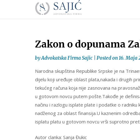
Novosti
Skip
to
|
content
Advokatska
Firma
Sajić
Zakon o dopunama Za
|
Banja
by
Advokatska Firma Sajic
|
Posted on
16. Maja 
Luka
Narodna skupština Republike Srpske je na Trinae
dijelu koji uređuje oblast plata,nakada i drugih 
tekućeg računa koja nije zasnovana na pravosnažno
u gotovom novcu putem pošte.Takođe je definisan
načinu i razlogu isplate plate i podatke o radniku
nadženog za oblast finansija.U kaznenim odredb
isplatu platu u gotovom novcu vrši suprotno pre
Autor clanka: Sanja Đukic