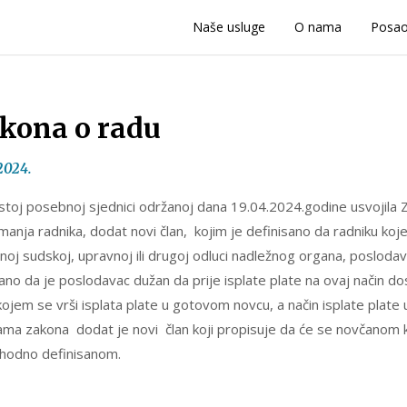
Naše usluge
O nama
Posa
kona o radu
2024.
stoj posebnoj sjednici održanoj dana 19.04.2024.godine usvojila
primanja radnika, dodat novi član, kojim je definisano da radniku 
j sudskoj, upravnoj ili drugoj odluci nadležnog organa, poslodavac
o da je poslodavac dužan da prije isplate plate na ovaj način do
 kojem se vrši isplata plate u gotovom novcu, a način isplate plat
ama zakona dodat je novi član koji propisuje da će se novčanom 
thodno definisanom.