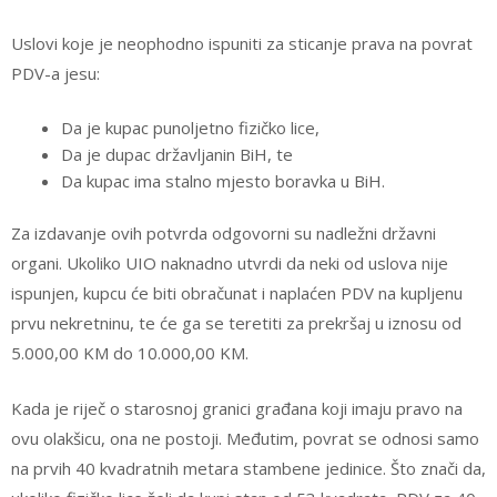
Uslovi koje je neophodno ispuniti za sticanje prava na povrat
PDV-a jesu:
Da je kupac punoljetno fizičko lice,
Da je dupac državljanin BiH, te
Da kupac ima stalno mjesto boravka u BiH.
Za izdavanje ovih potvrda odgovorni su nadležni državni
organi. Ukoliko UIO naknadno utvrdi da neki od uslova nije
ispunjen, kupcu će biti obračunat i naplaćen PDV na kupljenu
prvu nekretninu, te će ga se teretiti za prekršaj u iznosu od
5.000,00 KM do 10.000,00 KM.
Kada je riječ o starosnoj granici građana koji imaju pravo na
ovu olakšicu, ona ne postoji. Međutim, povrat se odnosi samo
na prvih 40 kvadratnih metara stambene jedinice. Što znači da,