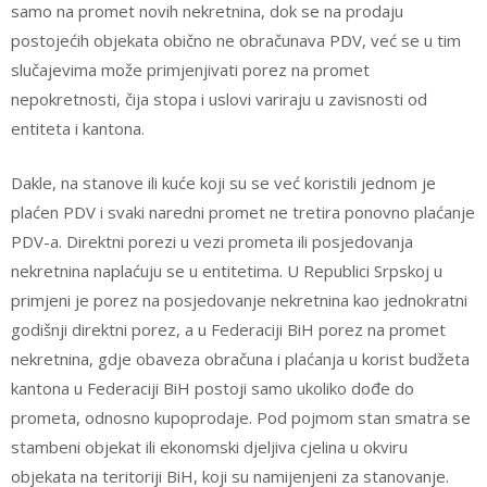
samo na promet novih nekretnina, dok se na prodaju
postojećih objekata obično ne obračunava PDV, već se u tim
slučajevima može primjenjivati porez na promet
nepokretnosti, čija stopa i uslovi variraju u zavisnosti od
entiteta i kantona.
Dakle, na stanove ili kuće koji su se već koristili jednom je
plaćen PDV i svaki naredni promet ne tretira ponovno plaćanje
PDV-a. Direktni porezi u vezi prometa ili posjedovanja
nekretnina naplaćuju se u entitetima. U Republici Srpskoj u
primjeni je porez na posjedovanje nekretnina kao jednokratni
godišnji direktni porez, a u Federaciji BiH porez na promet
nekretnina, gdje obaveza obračuna i plaćanja u korist budžeta
kantona u Federaciji BiH postoji samo ukoliko dođe do
prometa, odnosno kupoprodaje. Pod pojmom stan smatra se
stambeni objekat ili ekonomski djeljiva cjelina u okviru
objekata na teritoriji BiH, koji su namijenjeni za stanovanje.