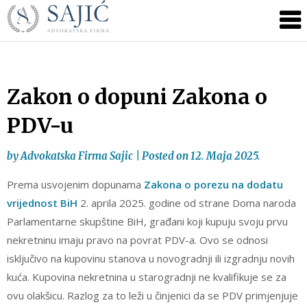
Novosti
Skip
to
|
content
Advokatska
Firma
Sajić
Zakon o dopuni Zakona o
|
PDV-u
Banja
Luka
by
Advokatska Firma Sajic
|
Posted on
12. Maja 2025.
Prema usvojenim dopunama
Zakona o porezu na dodatu
vrijednost BiH
2. aprila 2025. godine od strane Doma naroda
Parlamentarne skupštine BiH, građani koji kupuju svoju prvu
nekretninu imaju pravo na povrat PDV-a. Ovo se odnosi
isključivo na kupovinu stanova u novogradnji ili izgradnju novih
kuća. Kupovina nekretnina u starogradnji ne kvalifikuje se za
ovu olakšicu. Razlog za to leži u činjenici da se PDV primjenjuje