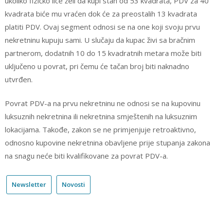
ukoliko fizičko lice želi da kupi stan od 53 kvadrata, PDV za 40
kvadrata biće mu vraćen dok će za preostalih 13 kvadrata
platiti PDV. Ovaj segment odnosi se na one koji svoju prvu
nekretninu kupuju sami. U slučaju da kupac živi sa bračnim
partnerom, dodatnih 10 do 15 kvadratnih metara može biti
uključeno u povrat, pri čemu će tačan broj biti naknadno
utvrđen. ​
Povrat PDV-a na prvu nekretninu ne odnosi se na kupovinu
luksuznih nekretnina ili nekretnina smještenih na luksuznim
lokacijama. Takođe, zakon se ne primjenjuje retroaktivno,
odnosno kupovine nekretnina obavljene prije stupanja zakona
na snagu neće biti kvalifikovane za povrat PDV-a. ​
Newsletter
Novosti