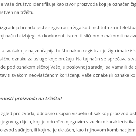
e vaše društvo identifikuje kao izvor proizvoda koji je označen ži
stven na tržištu.
 izgradnja brenda jeste registracija žiga kod Instituta za intelekt
ji način bi izbjegli da konkurenti istom ili sličnom oznakom ili naz
svakako je najznačajnija to što nakon registracije žiga imate iskl
 sličnu oznaku za usluge koje pružaju. Na taj način se sprečava st
e pod oznakom sličnoj Vašoj u poslovnoj saradnji sa Vama ili da 
viti svakom neovlašćenom korišćenju Vaše oznake (ili oznake koja j
enosti proizvoda na tržištu!
nji izgled proizvoda, odnosno ukupan vizuelni utisak koji proizvod o
li njegovog dijela, koji je određen njegovim vizuelnim karakterist
roizvod sačinjen, ili kojima je ukrašen, kao i njihovom kombinacijom