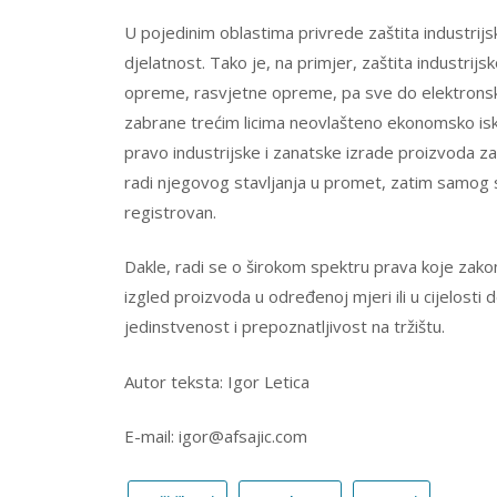
U pojedinim oblastima privrede zaštita industrijs
djelatnost. Tako je, na primjer, zaštita industri
opreme, rasvjetne opreme, pa sve do elektronskih 
zabrane trećim licima neovlašteno ekonomsko iskor
pravo industrijske i zanatske izrade proizvoda z
radi njegovog stavljanja u promet, zatim samog sta
registrovan.
Dakle, radi se o širokom spektru prava koje zako
izgled proizvoda u određenoj mjeri ili u cijelosti
jedinstvenost i prepoznatljivost na tržištu.
Autor teksta: Igor Letica
E-mail: igor@afsajic.com