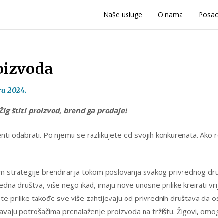
Naše usluge
O nama
Posa
roizvoda
ra 2024.
Žig štiti proizvod, brend ga prodaje!
enti odabrati. Po njemu se razlikujete od svojih konkurenata. Ako re
om strategije brendiranja tokom poslovanja svakog privrednog druš
vredna društva, više nego ikad, imaju nove unosne prilike kreirati 
te prilike takođe sve više zahtijevaju od privrednih društava da os
avaju potrošačima pronalaženje proizvoda na tržištu. Žigovi, omogu