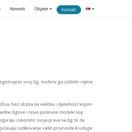
o
Novosti
Objave
Kontakt
gistrujete svoj žig, možete ga zaštititi i njime
tva, bez obzira na veličinu i djelatnost kojom
vrijedne žigove i nove poslovne modele koji
iguraju i iskoriste svoja prava na žig te da
ćavaju razlikovanje vaših proizvoda ili usluga