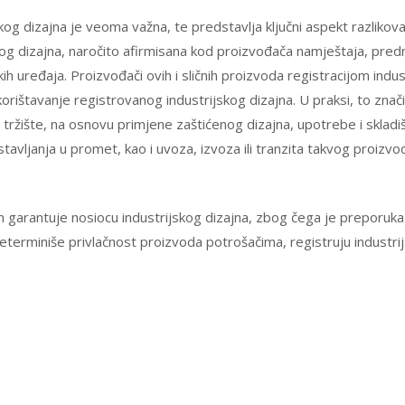
kog dizajna je veoma važna, te predstavlja ključni aspekt razlikov
jskog dizajna, naročito afirmisana kod proizvođača namještaja, pr
uređaja. Proizvođači ovih i sličnih proizvoda registracijom industr
ištavanje registrovanog industrijskog dizajna. U praksi, to znači 
a tržište, na osnovu primjene zaštićenog dizajna, upotrebe i skla
vljanja u promet, kao i uvoza, izvoza ili tranzita takvog proizvod
n garantuje nosiocu industrijskog dizajna, zbog čega je preporuka 
 determiniše privlačnost proizvoda potrošačima, registruju industrij