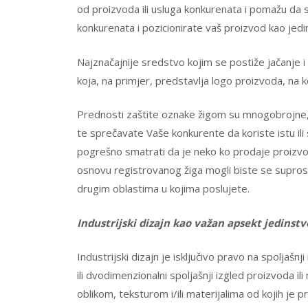
od proizvoda ili usluga konkurenata i pomažu da s
konkurenata i pozicionirate vaš proizvod kao jedin
Najznačajnije sredstvo kojim se postiže jačanje i
koja, na primjer, predstavlja logo proizvoda, na ko
Prednosti zaštite oznake žigom su mnogobrojne, a 
te sprečavate Vaše konkurente da koriste istu ili
pogrešno smatrati da je neko ko prodaje proizvod
osnovu registrovanog žiga mogli biste se suprosta
drugim oblastima u kojima poslujete.
Industrijski dizajn kao važan apsekt jedinstv
Industrijski dizajn je isključivo pravo na spoljaš
ili dvodimenzionalni spoljašnji izgled proizvoda i
oblikom, teksturom i/ili materijalima od kojih je p