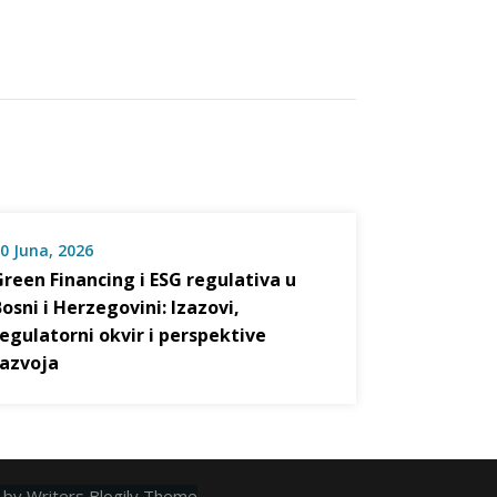
0 Juna, 2026
Green Financing i ESG regulativa u
Bosni i Herzegovini: Izazovi,
regulatorni okvir i perspektive
razvoja
 by
Writers Blogily Theme