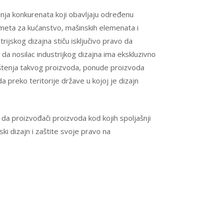
anja konkurenata koji obavljaju određenu
edmeta za kućanstvo, mašinskih elemenata i
ijskog dizajna stiču isključivo pravo da
da nosilac industrijkog dizajna ima ekskluzivno
dištenja takvog proizvoda, ponude proizvoda
a preko teritorije države u kojoj je dizajn
da proizvođači proizvoda kod kojih spoljašnji
ski dizajn i zaštite svoje pravo na