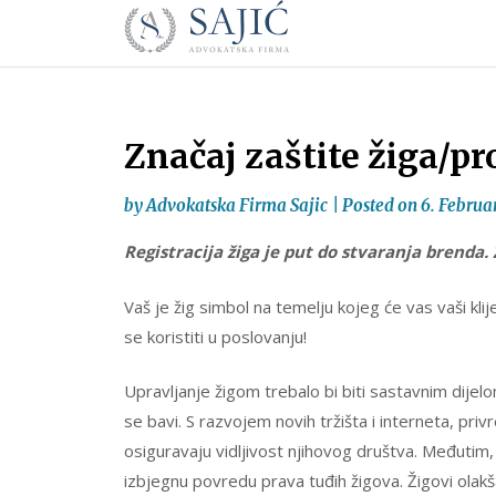
Novosti
Skip
to
|
content
Advokatska
Firma
Sajić
Značaj zaštite žiga/p
|
Banja
by
Advokatska Firma Sajic
|
Posted on
6. Februa
Luka
Registracija žiga je put do stvaranja brenda. 
Vaš je žig simbol na temelju kojeg će vas vaši klij
se koristiti u poslovanju!
Upravljanje žigom trebalo bi biti sastavnim dijel
se bavi. S razvojem novih tržišta i interneta, pri
osiguravaju vidljivost njihovog društva. Međutim, 
izbjegnu povredu prava tuđih žigova. Žigovi olakš