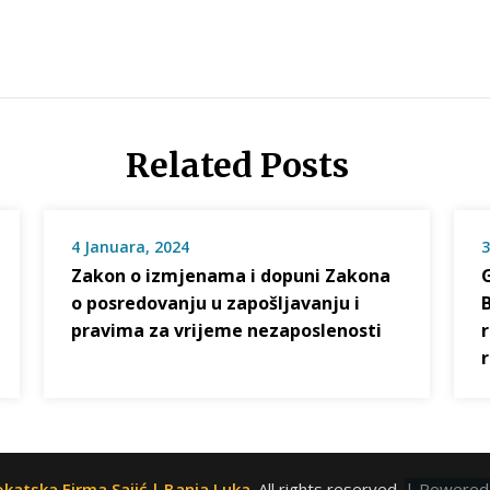
Related Posts
4 Januara, 2024
3
Zakon o izmjenama i dopuni Zakona
o posredovanju u zapošljavanju i
pravima za vrijeme nezaposlenosti
katska Firma Sajić | Banja Luka
. All rights reserved.
| Powered