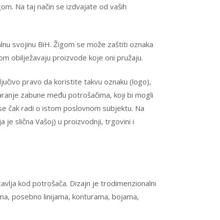
gom. Na taj način se izdvajate od vaših
ualnu svojinu BiH. Žigom se može zaštiti oznaka
ivom obilježavaju proizvode koje oni pružaju.
jučivo pravo da koristite takvu oznaku (logo),
varanje zabune među potrošačima, koji bi mogli
se čak radi o istom poslovnom subjektu. Na
e slična Vašoj) u proizvodnji, trgovini i
stavlja kod potrošača. Dizajn je trodimenzionalni
ikama, posebno linijama, konturama, bojama,
.