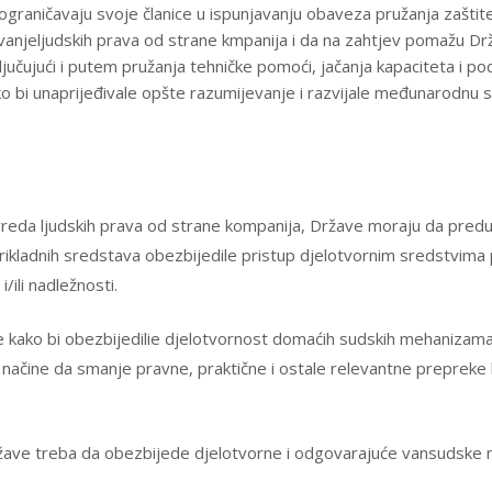
ograničavaju svoje članice u ispunjavanju obaveza pružanja zaštite
ovanjeljudskih prava od strane kmpanija i da na zahtjev pomažu Dr
čujući i putem pružanja tehničke pomoći, jačanja kapaciteta i podi
 bi unaprijeđivale opšte razumijevanje i razvijale međunarodnu sa
ovreda ljudskih prava od strane kompanija, Države moraju da pre
prikladnih sredstava obezbijedile pristup djelotvornim sredstvima
/ili nadležnosti.
 kako bi obezbijedilie djelotvornost domaćih sudskih mehanizama
 načine da smanje pravne, praktične i ostale relevantne prepreke
ave treba da obezbijede djelotvorne i odgovarajuće vansudske 