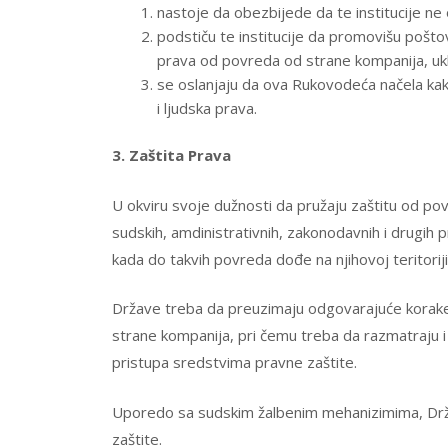
nastoje da obezbijede da te institucije ne 
podstiču te institucije da promovišu pošt
prava od povreda od strane kompanija, uklju
se oslanjaju da ova Rukovodeća načela kako
i ljudska prava.
3. Zaštita Prava
U okviru svoje dužnosti da pružaju zaštitu od p
sudskih, amdinistrativnih, zakonodavnih i drugih 
kada do takvih povreda dođe na njihovoj teritoriji i
Države treba da preuzimaju odgovarajuće korake
strane kompanija, pri čemu treba da razmatraju i
pristupa sredstvima pravne zaštite.
Uporedo sa sudskim žalbenim mehanizimima, Drž
zaštite.