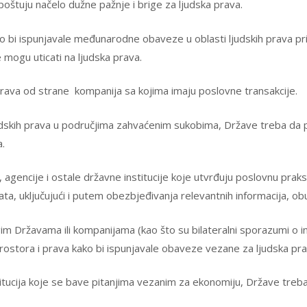
poštuju načelo dužne pažnje i brige za ljudska prava.
bi ispunjavale međunarodne obaveze u oblasti ljudskih prava pril
 mogu uticati na ljudska prava.
rava od strane kompanija sa kojima imaju poslovne transakcije.
dskih prava u područjima zahvaćenim sukobima, Države treba da 
a.
 agencije i ostale državne institucije koje utvrđuju poslovnu pra
ata, uključujući i putem obezbjeđivanja relevantnih informacija, ob
m Državama ili kompanijama (kao što su bilateralni sporazumi o in
prostora i prava kako bi ispunjavale obaveze vezane za ljudska pra
stitucija koje se bave pitanjima vezanim za ekonomiju, Države treba