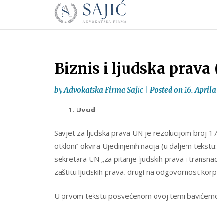
Novosti
Skip
to
|
content
Advokatska
Firma
Sajić
Biznis i ljudska pr
|
Banja
by
Advokatska Firma Sajic
|
Posted on
16. Aprila
Luka
Uvod
Savjet za ljudska prava UN je rezolucijom broj 17
otkloni“ okvira Ujedinjenih nacija (u daljem tek
sekretara UN „za pitanje ljudskih prava i transna
zaštitu ljudskih prava, drugi na odgovornost korpr
U prvom tekstu posvećenom ovoj temi bavićemo 