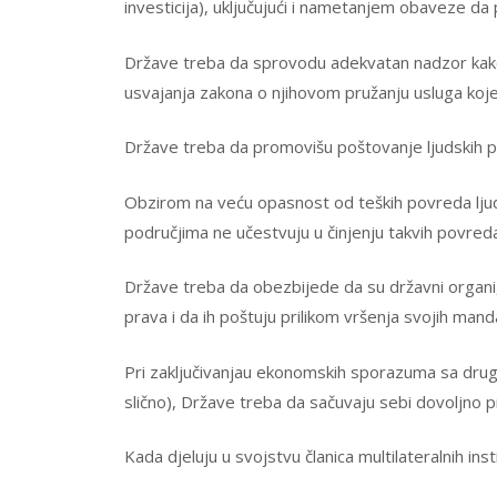
investicija), uključujući i nametanjem obaveze da 
Države treba da sprovodu adekvatan nadzor kako 
usvajanja zakona o njihovom pružanju usluga koje
Države treba da promovišu poštovanje ljudskih p
Obzirom na veću opasnost od teških povreda lju
područjima ne učestvuju u činjenju takvih povred
Države treba da obezbijede da su državni organi,
prava i da ih poštuju prilikom vršenja svojih mand
Pri zaključivanjau ekonomskih sporazuma sa drugi
slično), Države treba da sačuvaju sebi dovoljno 
Kada djeluju u svojstvu članica multilateralnih in