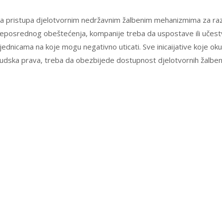
 pristupa djelotvornim nedržavnim žalbenim mehanizmima za raz
i i neposrednog obeštećenja, kompanije treba da uspostave ili uče
dnicama na koje mogu negativno uticati. Sve inicaijative koje okup
judska prava, treba da obezbijede dostupnost djelotvornih žalbe