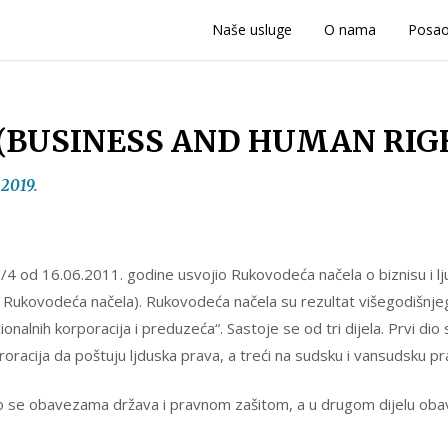
Naše usluge
O nama
Posa
ava (BUSINESS AND HUMAN RIG
 2019.
/4 od 16.06.2011. godine usvojio Rukovodeća načela o biznisu i lj
stu: Rukovodeća načela). Rukovodeća načela su rezultat višegodišn
cionalnih korporacija i preduzeća“. Sastoje se od tri dijela. Prvi 
oracija da poštuju ljduska prava, a treći na sudsku i vansudsku pra
se obavezama država i pravnom zašitom, a u drugom dijelu obav