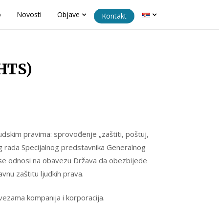
o
Novosti
Objave
Kontakt
HTS)
udskim pravima: sprovođenje „zaštiti, poštuj,
jeg rada Specijalnog predstavnika Generalnog
dio se odnosi na obavezu Država da obezbijede
vnu zaštitu ljudkih prava.
ezama kompanija i korporacija.