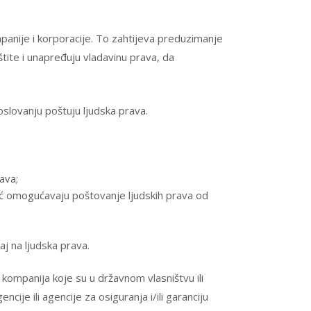
ompanije i korporacije. To zahtijeva preduzimanje
tite i unapređuju vladavinu prava, da
slovanju poštuju ljudska prava.
ava;
već omogućavaju poštovanje ljudskih prava od
aj na ljudska prava.
kompanija koje su u državnom vlasništvu ili
cije ili agencije za osiguranja i/ili garanciju