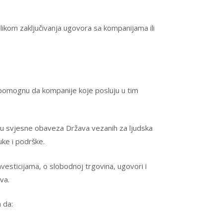
ikom zaključivanja ugovora sa kompanijama ili
pomognu da kompanije koje posluju u tim
ksu svjesne obaveza Država vezanih za ljudska
uke i podrške.
vesticijama, o slobodnoj trgovina, ugovori i
va.
 da: