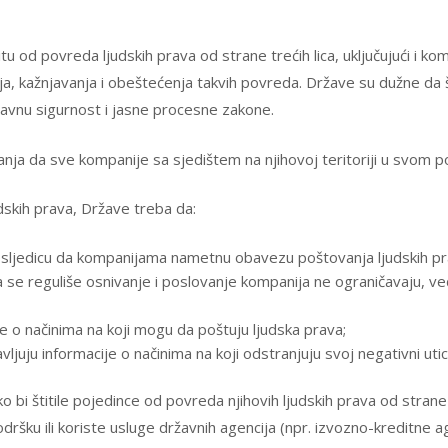
itu od povreda ljudskih prava od strane trećih lica, uključujući i k
ja, kažnjavanja i obeštećenja takvih povreda. Države su dužne da š
vnu sigurnost i jasne procesne zakone.
nja da sve kompanije sa sjedištem na njihovoj teritoriji u svom po
skih prava, Države treba da:
za posljedicu da kompanijama nametnu obavezu poštovanja ljudskih pr
ima se reguliše osnivanje i poslovanje kompanija ne ograničavaju, 
 o načinima na koji mogu da poštuju ljudska prava;
ljuju informacije o načinima na koji odstranjuju svoj negativni utic
bi štitile pojedince od povreda njihovih ljudskih prava od strane 
ršku ili koriste usluge državnih agencija (npr. izvozno-kreditne agen