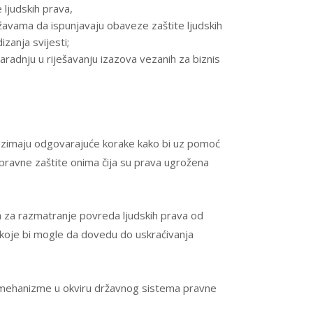
 ljudskih prava,
žavama da ispunjavaju obaveze zaštite ljudskih
zanja svijesti;
radnju u riješavanju izazova vezanih za biznis
duzimaju odgovarajuće korake kako bi uz pomoć
 pravne zaštite onima čija su prava ugrožena
 za razmatranje povreda ljudskih prava od
 koje bi mogle da dovedu do uskraćivanja
mehanizme u okviru državnog sistema pravne