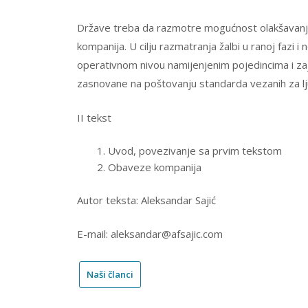
Države treba da razmotre mogućnost olakšavanja
kompanija. U cilju razmatranja žalbi u ranoj faz
operativnom nivou namijenjenim pojedincima i zaje
zasnovane na poštovanju standarda vezanih za l
II tekst
Uvod, povezivanje sa prvim tekstom
Obaveze kompanija
Autor teksta: Aleksandar Sajić
E-mail: aleksandar@afsajic.com
Naši članci