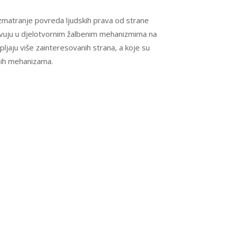
matranje povreda ljudskih prava od strane
stvuju u djelotvornim žalbenim mehanizmima na
ljaju više zainteresovanih strana, a koje su
nih mehanizama.