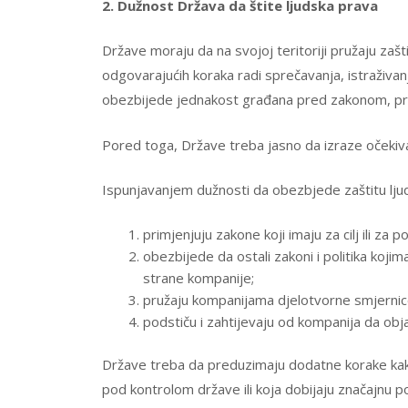
2. Dužnost Država da štite ljudska prava
Države moraju da na svojoj teritoriji pružaju zašt
odgovarajućih koraka radi sprečavanja, istraživan
obezbijede jednakost građana pred zakonom, pra
Pored toga, Države treba jasno da izraze očekiva
Ispunjavanjem dužnosti da obezbjede zaštitu ljud
primjenjuju zakone koji imaju za cilj ili 
obezbijede da ostali zakoni i politika koj
strane kompanije;
pružaju kompanijama djelotvorne smjernice
podstiču i zahtijevaju od kompanija da objav
Države treba da preduzimaju dodatne korake kako 
pod kontrolom države ili koja dobijaju značajnu pod