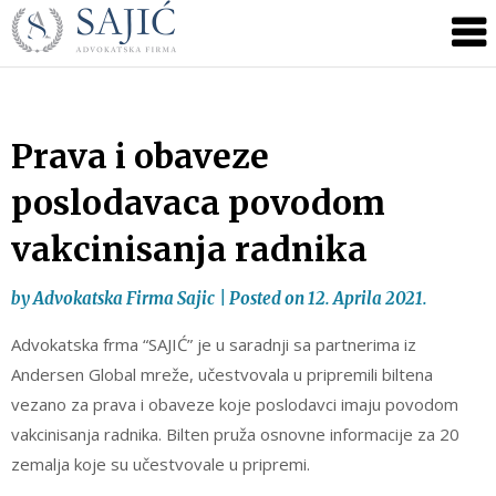
Novosti
Skip
to
|
content
Advokatska
Firma
Sajić
Prava i obaveze
|
poslodavaca povodom
Banja
Luka
vakcinisanja radnika
by
Advokatska Firma Sajic
|
Posted on
12. Aprila 2021.
Advokatska frma “SAJIĆ” je u saradnji sa partnerima iz
Andersen Global mreže, učestvovala u pripremili biltena
vezano za prava i obaveze koje poslodavci imaju povodom
vakcinisanja radnika. Bilten pruža osnovne informacije za 20
zemalja koje su učestvovale u pripremi.