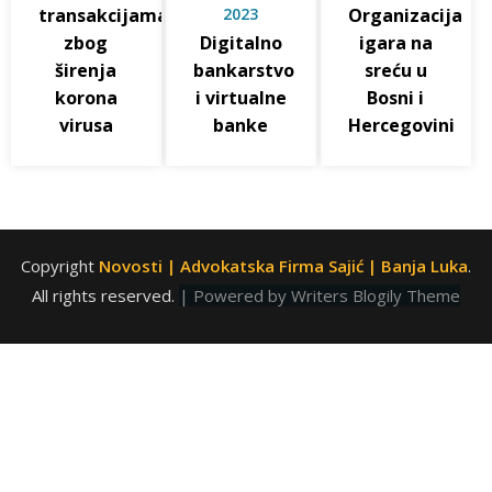
transakcijama
2023
Organizacija
zbog
Digitalno
igara na
širenja
bankarstvo
sreću u
korona
i virtualne
Bosni i
virusa
banke
Hercegovini
Copyright
Novosti | Advokatska Firma Sajić | Banja Luka
.
All rights reserved.
| Powered by
Writers Blogily Theme